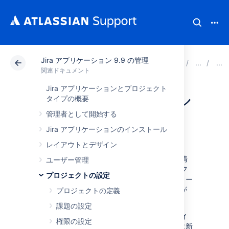
Jira アプリケーション 9.9 の管理
アトラシアン サポート
関連ドキュメント
Jira ア
関連ドキュメント
Jira アプリケーションとプロジェクト
カスタム フィール
タイプの概要
管理者として開始する
ドの追加
Jira アプリケーションのインストール
レイアウトとデザイン
カスタム フィールド
を作成して、
既定のシステム フィールド
では提供されない情
ユーザー管理
報を収集できます。開始する前に、カスタム フ
プロジェクトの設定
ィールドの作成に関するヒントを読んで、
フィー
ルドの数が多すぎるために Jira インスタンスが
プロジェクトの定義
混乱してしまわないようにしてください
。
課題の設定
カスタム フィールドは、常にオプションのフィ
権限の設定
ールドです。
つまり、既存の課題を変更せずに新