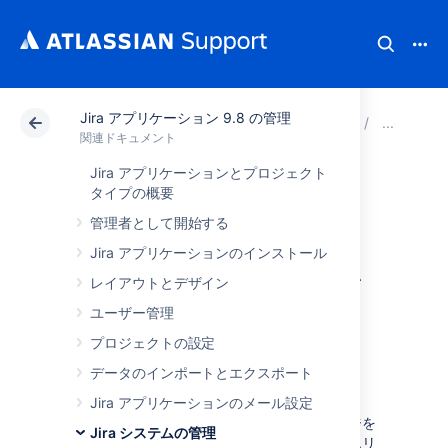
Jira アプリケーション 9.8 の管理
アトラシアン サポート
関連ドキュメント
Jira ア
シ
関連ドキュメント
Jira アプリケーションとプロジェクト
Jiraアプリケーシ
タイプの概要
管理者として開始する
ョンのインストゥ
Jira アプリケーションのインストール
ルメンテーション
レイアウトとデザイン
ユーザー管理
による統計情報を
プロジェクトの設定
表示する
データのインポートとエクスポート
Jira アプリケーションのメール設定
Jira では、
インストゥルメンテーション
ページを
Jira システムの管理
提供しています。このページは、Jira の管理エリ