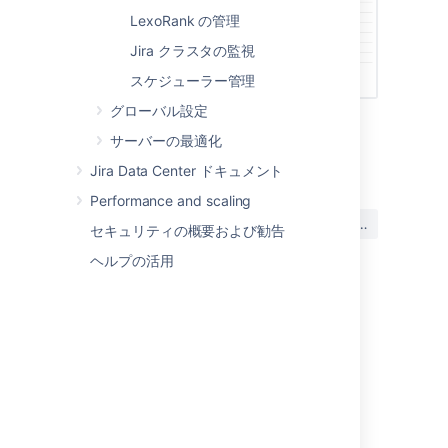
LexoRank の管理
Jira クラスタの監視
スケジューラー管理
グローバル設定
サーバーの最適化
最終更新日: 2021 年 10 月 6 日
Jira Data Center ドキュメント
Performance and scaling
この内容はお役に立ちました
はい
いいえ
セキュリティの概要および勧告
か?
ヘルプの活用
関連コンテンツ
Viewing Jira application instrumentation
statistics
How to Use Jira Stats Logs for Server
Monitoring and Troubleshooting