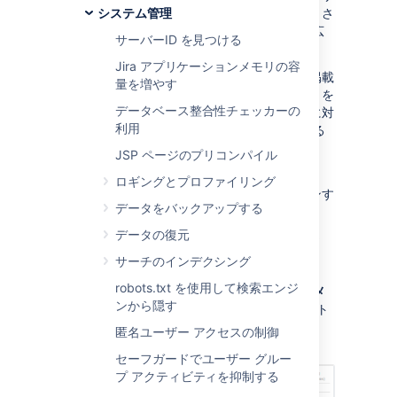
ア全体で表示するために「インストゥルメントさ
システム管理
れた」 (記録された) Jira 内部のプロパティの広
サーバーID を見つける
範囲にわたる統計の種類を表示します。
Jira アプリケーションメモリの容
このページは主に、特にこのページに一覧を掲載
量を増やす
している一つ以上のプロパティの統計の見積りを
データベース整合性チェッカーの
依頼した場合、サポートに関する問い合わせに対
利用
するアトラシアン サポートの支援を手助けする
際に役立ちます。
JSP ページのプリコンパイル
注:
次のすべての手順では、
Jira 管理者
ロギングとプロファイリング
グローバル権限
を持つユーザーとしてログインす
データをバックアップする
る必要があります。
データの復元
上部のナビゲーション バーから [
管理者
サーチのインデクシング
] > [
システム
] を選択します。
robots.txt を使用して検索エンジ
[システムとサポート] > [インストゥルメ
ンから隠す
ンテーション]
の順に選択して、インスト
ゥルメンテーション ページを表示しま
匿名ユーザー アクセスの制御
す。
セーフガードでユーザー グルー
プ アクティビティを抑制する