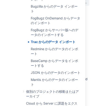
はい
いいえ
か?
Bugzilla からのデータ インポー
ト
FogBugz OnDemand からデータ
のインポート
関連コンテンツ
FogBugz からサーバー版へのデ
Import data to Jira using a CSV file
ータのインポートする
Import data into your database
Trac からのデータ インポート
Redmine からのデータのインポ
CSV import
ート
Introduction
BaseCamp からデータをインポ
ートする
Multiple Users Created when Importing from
Trac for Each Different Email Address
JSON からのデータのインポート
TRAC import error from getValueCountForField
Mantis からのデータのインポー
ト
Trying to import a trac project results in
個別のプロジェクトの移動またはア
ERROR: relation "ticket" does not exist
ーカイブ
Fix errors in a space import
Cloud から Server に課題をエクス