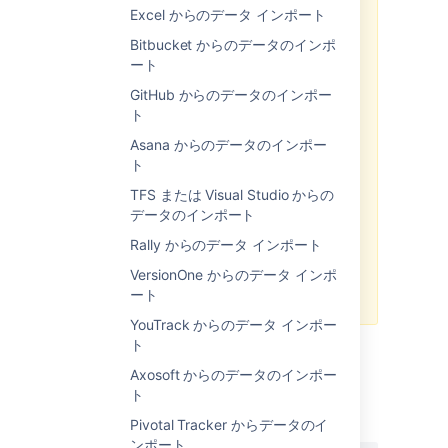
Excel からのデータ インポート
データをインポートするには、次の
手順を実行します。
Bitbucket からのデータのインポ
ート
Jira 管理者
グローバル権限
を持
つユーザーとしてログインしま
GitHub からのデータのインポー
す。
ト
[
管理
] (
)
>
[
システム
] を選択
Asana からのデータのインポー
します。[
インポートとエクスポ
ト
ート
] > [
外部システム インポー
ト
] を選択して外部プロジェクト
TFS または Visual Studio からの
のインポート ページを開きま
データのインポート
す。
Rally からのデータ インポート
インポートのファイル形式とし
て [CSV] または [JSON] を選択
VersionOne からのデータ インポ
します。
ート
YouTrack からのデータ インポー
ト
Axosoft からのデータのインポー
最終更新日 2019 年 7 月 11 日
ト
Pivotal Tracker からデータのイ
ンポート
この内容はお役に立ちました