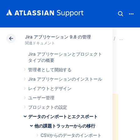
Jira アプリケーション 9.8 の管理
アトラシアン サポート
関連ドキュメント
Jira ア
他
関連ドキュメント
Jira アプリケーションとプロジェクト
Trac からのデータ
タイプの概要
管理者として開始する
インポート
Jira アプリケーションのインストール
レイアウトとデザイン
ユーザー管理
Jira 8.4 では、この製品を含む、特
プロジェクトの設定
定のアプリケーション専用の組み込
みのインポーターのサポートを廃止
データのインポートとエクスポート
します。CSV または JSON 形式を
他の課題トラッカーからの移行
使用して引き続き Jira にデータを
インポートできます。
CSVからのデータのインポート