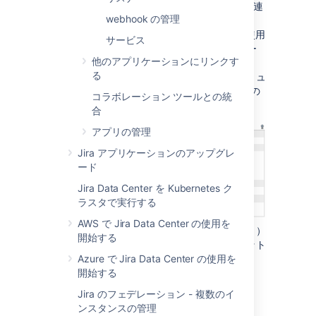
Jira と Subversion の連携により、各課題に関連
webhook の管理
する Subversion のコミット情報を表示できま
す。Subversion 連携は
Atlassian Fisheye
を使用
サービス
して実装できます。Fisheye 連携はソース コー
他のアプリケーションにリンクす
ドや関連する Jira 連携での
スケーラビリティ、
る
視認性、柔軟性
を実現しますが、いずれのソリュ
ーションでも、Subversion で行う関連コードの
コラボレーション ツールとの統
変更に Jira をリンクさせることが可能です。
合
アプリの管理
Jira アプリケーションのアップグレ
ード
Jira Data Center を Kubernetes ク
ラスタで実行する
AWS で Jira Data Center の使用を
コミット ログが課題キー（上記の「TEST-3 」）
開始する
をメンションしている場合、このタブにコミット
Azure で Jira Data Center の使用を
が表示されます。
開始する
Jira のフェデレーション - 複数のイ
ンスタンスの管理