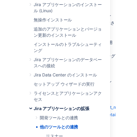
Jira アプリケーションのインストー
サイトに管理者としてログインします。
ル (Linux)
プラグイン
を選択します。ユーザーがイ
無操作インストール
ンストール済みのプラ​​グインが一覧表示さ
追加のアプリケーションとバージョ
れます。
ン更新のインストール
ページの下部で、
Zephyr Enterprise
Connector
を検索してクリックし、利用
インストールのトラブルシューティ
可能なオプションを表示します。
ング
有効化
をクリックします 。Zephyr プラグ
Jira アプリケーションのデータベー
インが有効になります。
スへの接続
Zephyr から Jira に接続するには、
Jira Data Center のインストール
Zephyr の
Jira 概要とセットアップ
ドキュメン
セットアップ ウィザードの実行
テーションを参照してください。
ライセンスとアプリケーションアク
関連トピック
セス
http://www.getzephyr.com/zephyr/test_managemen
Jira アプリケーションの拡張
https://plugins.atlassian.com/plugin/details/18715
開発ツールとの連携
他のツールとの連携
Subversion との統合
リスナー