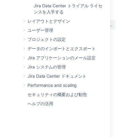
最終更新日 2025 年 11 月 21 日
Jira Data Center トライアル ライセ
ンスを入手する
レイアウトとデザイン
この内容はお役に立ちました
はい
いいえ
か?
ユーザー管理
プロジェクトの設定
データのインポートとエクスポート
このセクションの項目
Jira アプリケーションのメール設定
リスナー
Jira システムの管理
webhook の管理
Jira Data Center ドキュメント
Performance and scaling
サービス
セキュリティの概要および勧告
ヘルプの活用
関連コンテンツ
Integrate key development tools with Jira
Integrations