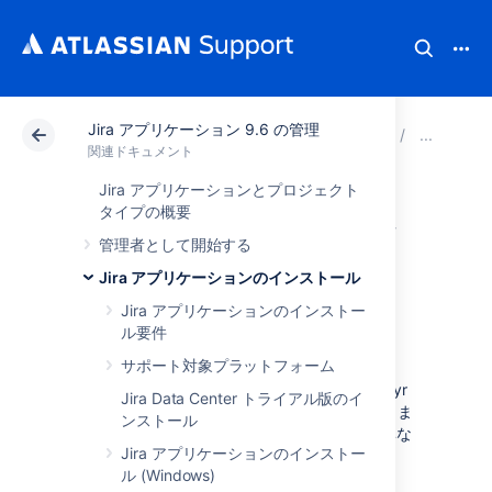
Jira アプリケーション 9.6 の管理
アトラシアン サポート
関連ドキュメント
Jira ア
Ji
関連ドキュメント
Jira アプリケーションとプロジェクト
他のツールとの連
タイプの概要
管理者として開始する
携
Jira アプリケーションのインストール
Jira アプリケーションのインストー
Zephyr との統合
ル要件
サポート対象プラットフォーム
Jira Cloudに付属している Zephyr Enterprise
Connector は Zephyr Enterprise および Zephyr
Jira Data Center トライアル版のイ
Community Edition に欠陥メトリクスを送信しま
ンストール
す。このプラグインは、
Jira 用 Zephyr
とは異な
Jira アプリケーションのインストー
るプラグインです。
ル (Windows)
Jira で Zephyr を有効にするには、