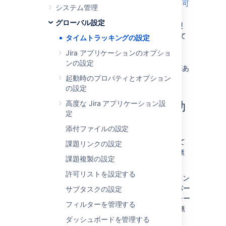
プロジェクト実行のための
課題の作業
許可
システム管理
を取得しておきます。
グローバル設定
次のすべての手順を行うには、
Jira 管理
者
グローバル権限
を持つユーザーとして
タイムトラッキングの設定
ログインする必要があります。
Jira アプリケーションのオプショ
タイム トラッキング設定を変更したら、
ンの設定
Jira のインデックスを再作成
する必要があ
ります。
起動時のプロパティとオプション
の設定
高度な Jira アプリケーション設
タイムトラッキングを無効
定
化する
添付ファイルの設定
タイム トラッキングは初期設定で有効化されて
課題リンクの設定
います。
タイム トラッキング
の管理ページで無
課題複製の設定
効にできます。
許可リストを設定する
インストールした Jira が、タイム トラッキン
グが無効になっているか有効化されていないバー
サブタスクの設定
ジョン 4.2 以前のバージョンからのアップグレー
フィルターを管理する
ドの場合、タイム トラッキングは初期設定で無
効になっています。
ダッシュボードを管理する