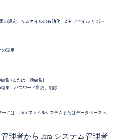
global
permissions
Managing
の設定、サムネイルの有効化、ZIP ファイル サポー
global
permissions
Managing
permissions
ク
の設定
Manage
global
permissions
集 (または一括編集)
What
の編集、パスワード変更、削除
are
global
permissions,
and
ーには、Jira ファイルシステムまたはデータベースへ
what
do
they
control?
a 管理者から Jira システム管理者