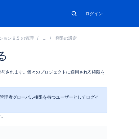
ログイン
ション 9.5 の管理
権限の設定
る
こ
付与されます。個々のプロジェクトに適用される権限を
の
ペ
ー
ジ
システム管理者グローバル権限を持つユーザーとしてログイ
の
内
容
す。
グ
ロ