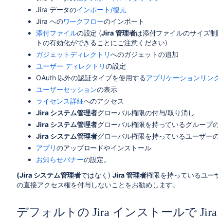
Jira データの
インポート/復元
Jira への
ワークフロー
のインポート
添付ファイル
の設定 (
Jira 管理者
は添付ファイルのサイズ制限
トの有効化ができることにご注意ください)
ガジェットディレクトリ
へのガジェットの追加
ユーザー ディレクトリ
の設定
OAuth 以外の認証タイプを使用する
アプリケーションリン
ユーザーセッション
の表示
ライセンス詳細
へのアクセス
Jira システム管理者
グローバル権限の付与/取り消し
Jira システム管理者
グローバル権限を持っているグループの編
Jira システム管理者
グローバル権限を持っているユーザー
アプリ
のアップロードやインストール
お知らせバナー
の設定。
(Jira システム管理者
ではなく)
Jira 管理者
権限を持っているユーザ
の直接アクセス権を付与しないことをお勧めします。
デフォルトの Jira インストールで Jir