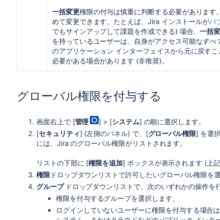
一括変更
権限の付与は慎重に判断する必要があります
めて変更できます。たとえば、Jira インストールが
パ
でもサインアップして課題を作成できる) 場合、
一括
を持っているユーザーは、自身がアクセス可能な
すべ
のアプリケーション インターフェイスから元に戻す
必要がある場合があります (非推奨)。
グローバル権限を付与する
画面右上で [
管理
] > [
システム
] の順に選択します。
[
セキュリティ
] (左側のパネル) で、[
グローバル権限
] を選
には、Jira のグローバル権限がリストされます。
リストの下部に [
権限を追加
] ボックスが表示されます (
権限
ドロップダウンリストで許可したいグローバル権限を
グループ
ドロップダウンリストで、次のいずれかの操作を
権限を付与するグループを選択します。
ログインしていないユーザーに権限を付与する場合は
システム、またはクラウドなどのパブリック インタ