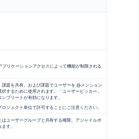
ー
バ
ル
権
限
を
付
与
す
る
アプリケーションアクセスによって機能が制限される
グ
ロ
ー
示、課題を共有、および課題でユーザーを @メンション
バ
選択するために使用されます。「ユーザーピッカー」
ル
コンプリートが有効になります。
権
限
プロジェクト単位で許可することにご注意ください。
を
削
たはユーザーグループと共有する権限。アジャイルボ
除
れます。
す
る