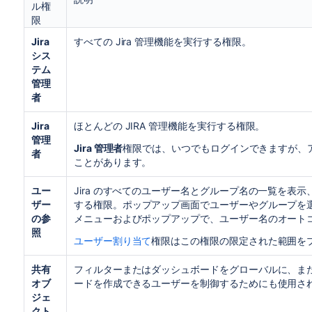
ル権
限
Jira
すべての Jira 管理機能を実行する権限。
シス
テム
管理
者
Jira
ほとんどの JIRA 管理機能を実行する権限。
管理
Jira 管理者
権限では、いつでもログインできますが、
者
ことがあります。
ユー
Jira のすべてのユーザー名とグループ名の一覧を表
ザー
する権限。
ポップアップ画面でユーザーやグループを
の参
メニューおよびポップアップで、ユーザー名のオート
照
ユーザー割り当て
権限はこの権限の限定された範囲を
共有
フィルターまたはダッシュボードをグローバルに、ま
オブ
ードを作成できるユーザーを制御するためにも使用さ
ジェ
クト