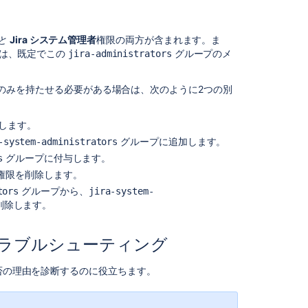
Set
global
permissions
と
Jira システム管理者
権限の両方が含まれます。ま
to
トは、既定でこの
グループのメ
jira-administrators
multiple
users/groups
のみを持たせる必要がある場合は、次のように2つの別
Set
global
成します。
permissions
to
グループに追加します。
-system-administrators
multiple
グループに付与します。
s
users/groups
権限を削除します。
グループから、
tors
jira-system-
Set
削除します。
global
permissions
to
るトラブルシューティング
multiple
users/groups
可否の理由を診断するのに役立ちます。
Set
global