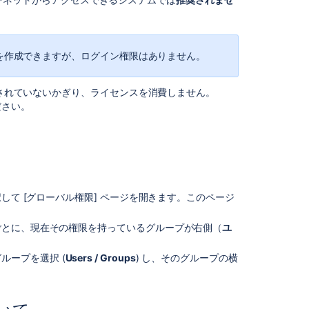
理
者
を
分
を作成できますが、ログイン権限はありません。
離
す
る
を付与されていないかぎり、ライセンスを消費しません。
ださい。
Jira
管
理
者
ヘ
ル
パ
択して [グローバル権限] ページを開きます。このページ
ー
の
）ごとに、現在その権限を持っているグループが右側（
ユ
権
限
ループを選択 (
Users / Groups
) し、そのグループの横
に
関
す
る