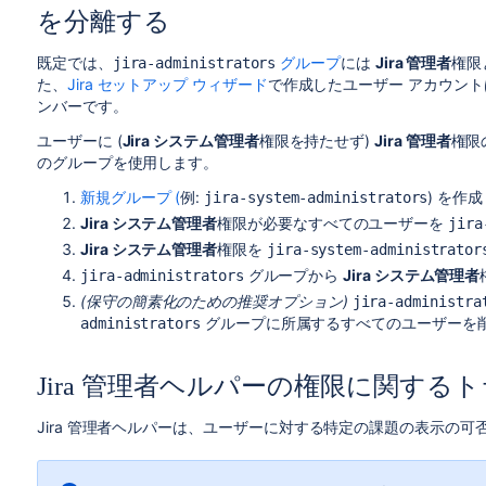
を分離する
既定では、
グループ
には
Jira 管理者
権限
jira-administrators
た、
Jira セットアップ ウィザード
で作成したユーザー アカウン
ンバーです。
ユーザーに (
Jira システム管理者
権限を持たせず)
Jira 管理者
権限
のグループを使用します。
新規グループ (
例:
) を作
jira-system-administrators
Jira システム管理者
権限が必要なすべてのユーザーを
jira
Jira システム管理者
権限を
jira-system-administrator
グループから
Jira システム管理者
jira-administrators
(保守の簡素化のための推奨オプション)
jira-administra
グループに所属するすべてのユーザーを
administrators
Jira 管理者ヘルパーの権限に関す
Jira 管理者ヘルパーは、ユーザーに対する特定の課題の表示の