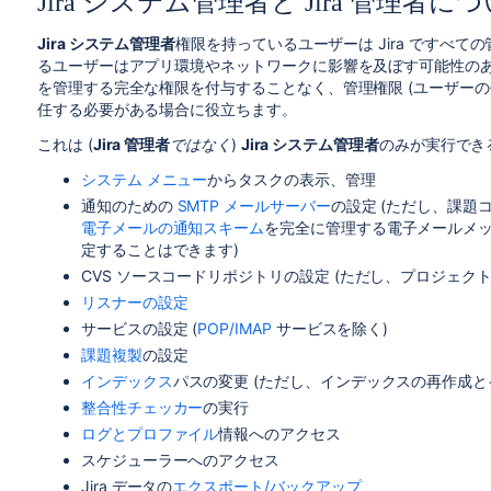
Jira システム管理者と Jira 管理者に
Jira システム管理者
権限を持っているユーザーは Jira ですべ
るユーザーはアプリ環境やネットワークに影響を及ぼす可能性の
を管理する完全な権限を付与することなく、管理権限 (ユーザーの
任する必要がある場合に役立ちます。
これは (
Jira 管理者
ではなく
)
Jira システム管理者
のみが実行でき
システム メニュー
からタスクの表示、管理
通知のための
SMTP メールサーバー
の設定 (ただし、
課題
電子メールの通知スキーム
を完全に管理する電子メールメ
定することはできます)
CVS ソースコードリポジトリの設定 (ただし、プロジェ
リスナーの設定
サービスの設定
(
POP/IMAP
サービスを除く)
課題複製
の設定
インデックス
パスの変更 (ただし、インデックスの再作成
整合性チェッカー
の実行
ログとプロファイル
情報へのアクセス
スケジューラーへのアクセス
Jira データの
エクスポート/バックアップ