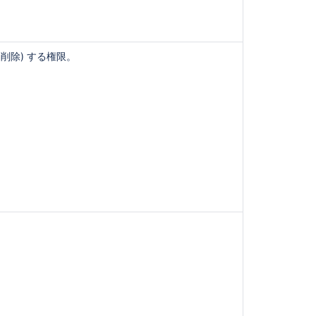
Jira
シ
ス
削除) する権限。
テ
ム
管
理
者
と
Jira
管
理
者
に
つ
い
て
デ
フ
ォ
ル