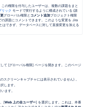
ト
。この権限を付与したユーザーは、複数の課題をまと
の
ブリック
モードで実行するように構成されている (誰
Jira
変更
グローバル権限と
コメント追加
プロジェクト権限
イ
て
の課題にコメントできます。このような変更を Jira
ン
ことはできず、データベースに対して直接変更を加える
ス
ト
ー
ル
で
Jira
管
理
択して [グローバル権限] ページを開きます。このページ
者
か
ら
上記のスクリーンキャプチャには表示されていません) 。
Jira
シ
選択します。
ス
行います。
テ
ム
、[
Web 上の全ユーザー
] を選択します。これは、本番
管
ーネットからアクセスできるシステムでは
推奨されませ