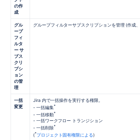
の作
成
グル
グループフィルターサブスクリプションを管理 (作成、
ープ
フィ
ルタ
ー サ
ブス
クリ
プシ
ョン
の管
理
一括
Jira 内で一括操作を実行する権限。
変更
*
- 一括編集
*
- 一括移動
- 一括ワークフロー トランジション
*
- 一括削除
*
(
プロジェクト固有権限による
)