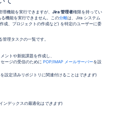
ついて
ト
ラ
ての管理機能を実行できますが、
Jira 管理者
権限を持ってい
ブ
ある機能を実行できません。この
分離
は、Jira システム
ル
作成、プロジェクトの作成など) を特定のユーザーに委
シ
ュ
ー
る管理タスクの一覧です。
テ
ィ
コメントや新規課題を作成し、
ン
ッセージの受信のために
POP/IMAP メールサーバー
を設
グ
クトを設定済みリポジトリに関連付けることは
できます
)
関
連
コ
ン
とインデックスの最適化は
できます
)
テ
ン
ツ
Managing