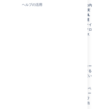
ヘルプの活用
XML ワークフロー定義ファイルの内
容を Jira に貼り付ける — これを実
行するには、[
ワークフローの XML
定義を貼り付るけ
] オプションを選
択し、XML ワークフロー定義ファイ
ルの内容をコピーして、[ワークフロ
ー定義 (XML)] フィールドにペース
トします。
インポート
ボタンをクリックします。
システム間のワークフローをコピーする
場合によっては、テストシステムにワークフロー
を作成して本番環境システムにそれをコピーする
と便利です。これを実行するには次の手順に従い
ます。
テストシステムで、
ワークフローの表示
ペ
ージに表示されるリストで、ワークフロー
の横にある
XML
リンクをクリックしてワ
ークフローを XML にエクスポートし、出
力をファイルに保存します。