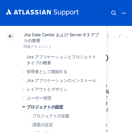
Jira Data Center および Server 9.3 アプ
アトラシアン サポート
関連ドキュメント
Jira Dat
リの管理
関連ドキュメント
XMLを使用しての
Jira アプリケーションとプロジェクト
タイプの概要
ワークフロー作成
管理者として開始する
Jira アプリケーションのインストール
Jira のワークフロー エディタは、Jira のデータ
レイアウトとデザイン
ベースに格納されている OSWorkflow XML 定義
を生成します。Jira のワークフロー エディタで
ユーザー管理
利用できない OSWorkflow ベースの機能が必要
プロジェクトの設定
な場合、ワークフローを XML で定義し、次のよ
うに Jira にインポートできます。
プロジェクトの定義
XML ワークフローがインポートされると、Jira
課題の設定
のワークフロー エディタは、作成や編集できな