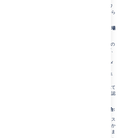
本番環境で、上記のように「XML からワ
ークフローをインポートする」リンクから
ファイルをインポートします。
Jira にXML ワークフローをインポートする場
合、次の点に留意します。
Jira の XML ワークフロー定義には Jira の
メタ属性への参照が含まれます。例えば、
各ワークフロー ステップのリンク済み
Jira ステータスの ID は "jira.status.id" メ
タ属性としてステップ定義に保存されま
す。そのため、XML でワークフローを手
動で作成する場合、ワークフローを Jira
にインポートする前に、参照されるすべて
の外部エンティティが存在することを確認
してください。
システム間でワークフローをコピーする場合:
条件、バリデータ、事後操作は、あるシス
テムでは有効だが他のシステムでは無効か
もしれないパラメータを持つことができま
す。例えば、別のシステムが「解決状況」