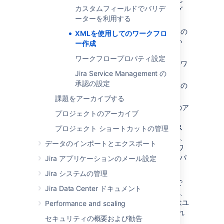
カスタムフィールドでバリデ
てワークフローのインポート ダイアログ
ーターを利用する
ボックスを開きます。
名前フィールドで、新しいワークフローの
XMLを使用してのワークフロ
名前を入力して (通常、2 ～ 3 語) 新しい
ー作成
ワークフローを識別します。
ワークフロープロパティ設定
(オプション)
説明フィールドで、新しいワ
Jira Service Management の
ークフローの詳細な説明を入力します。
承認の設定
ワークフローの定義オプションでは、次の
いずれかを実行できます。
課題をアーカイブする
XML ワークフロー定義ファイルのア
プロジェクトのアーカイブ
ップロード — これを実行するに
は、
XML ファイルへの完全なパス
プロジェクト ショートカットの管理
を入力する
オプションを選択して、
データのインポートとエクスポート
ファイルパスフィールドで XML ワ
ークフロー定義ファイルへの完全パ
Jira アプリケーションのメール設定
スを入力します。
Jira システムの管理
このパスはローカル側のパスで
Jira Data Center ドキュメント
なければなりません。したがって、
XML ワークフロー定義ファイルはユ
Performance and scaling
ーザーの JIRA サーバーに配置され
セキュリティの概要および勧告
ている必要があります。