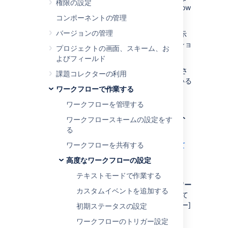
権限の設定
い OSWorklow を含む、ほとんどの OSWorkflow
定義を表示できるようになります。
コンポーネントの管理
バージョンの管理
たとえば、ワークフロー トランジションの表示
ページのその他タブにワークフロートランジショ
プロジェクトの画面、スキーム、お
ンの条件結果が表示されます。
よびフィールド
その他タブは、エディターで直接サポートさ
課題コレクターの利用
れていない要素がトランジションに含まれている
ワークフローで作業する
場合にのみ表示されます。
ワークフローを管理する
Jira への XML ワークフローのインポート
ワークフロースキームの設定をす
る
「
Jira システム管理者
」 グローバル権限を持つユーザーとして
ワークフローを共有する
ログインします
高度なワークフローの設定
。
テキストモードで作業する
[
管理
] (
)
>
[
課題
] を選択します。[
ワー
カスタムイベントを追加する
クフロー
] を選択し、システム内のすべて
のワークフローを表示する [ワークフロー]
初期ステータスの設定
ページを開きます。
ワークフローのトリガー設定
XML からインポート
ボタンをクリックし