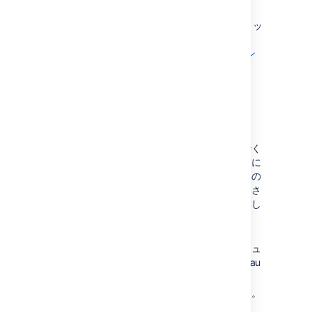
シートで使用されるようになりました。
ダッシュボードの構成方法と使用されるメトリッ
クの詳細については「
DevOps ダッシュボードでデータ パイプライン
を最大限に活用する
」をご参照ください。
考慮事項
接続タイプを「ライブ」に変更しないでく
ださい。ダッシュボードはデータベースに
依存しない設計になっているため、一部の
機能によってはデータベースでサポートさ
れていません。接続を「抽出」のままにし
ておくと、計算はそのまま維持されま
す。
接続タイプが変更された場合は、ダッシュ
ボードの書式設定がデフォルトで Tableau
の既定色になります。
テーブル名には複数の予約語があります。
予約語は「from」、「to」、「key」、