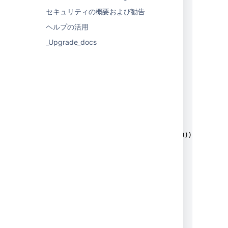
CREATE TABLE issue_history (

セキュリティの概要および勧告
issue_id varchar(50),

ヘルプの活用
changelog_id varchar(50),

author_id varchar(50),

_Upgrade_docs
author_key varchar(1000),

created_date timestamp,

field_type varchar(1000),

field varchar(1000),

"from" varchar(1000),

from_string varchar(1000),

"to" varchar(1000),

to_string varchar(1000),

additional_information varchar(2000));

CREATE TABLE users (

user_id varchar(50),

instance_url varchar(1000),

user_name varchar(1000),

user_fullname varchar(1000),

user_email varchar(1000)

);