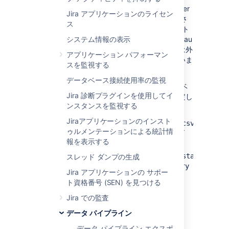
テンプレートを使用する前に、Jira Data Center
Jira アプリケーションのライセン
のデータ パイプラインによってエクスポートさ
ス
れた CSV ファイルをデータベースにインポート
する必要があります。また、ファイルを Tableau
システム情報の表示
に直接インポートできますが、このガイドでは外
アプリケーション パフォーマン
部データベースを使用することを前提としていま
スを監視する
す。
データベース接続使用率の監視
サンプル DevOps テンプレートでは、データベ
Jira 診断プラグインを使用してイ
ースに次のテーブルが含まれていることを想定し
ンスタンスを監視する
ています。
Jiraアプリケーションのインスト
issues_job<job_id>_<timestamp>.csv
ゥルメンテーションによる統計情
ファイルのデータを含む
テーブ
issues
報を表示する
ル。
issue_history_job<job_id>_<timestamp>.csv
スレッド ダンプの生成
ファイルのデータを含む
issue_history
Jira アプリケーションの サポー
テーブル。
ト資格番号 (SEN) を見つける
Jira での監査
PostgreSQL の例
データ パイプライン
データベースで、次のように課題、
データ パイプライン エクスポ