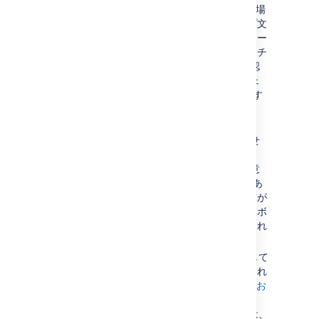
「status」です。接続タイプを変更する場
合は、データベースに適したエスケープ文
字を使用して、これらの予約語をエスケー
プする必要があります。適切なアプローチ
としては、SQL 構文が正しいことを確認
するために、データベース インターフェ
イスでカスタム SQL クエリを直接実行す
ることをお勧めします。
すべてのデータベース接続にカスタム
SQL オプションがあるわけではありませ
ん。ご利用のデータベースがカスタム
SQL をサポートしていない場合は、用意
された SQL でビューを作成する必要があ
ります。ビューを作成すると、列の名前が
変更されます。必要に応じて、ダッシュボ
ードによりレコードがフィルタリングされ
ます。
ダッシュボードは、ODBC 接続を使用して
データベースに依存しないように構築され
ています。詳細については「
Tableau にお
ける ODBC 接続
」をご確認ください。
ODBC 接続オプションを使用する場合は、