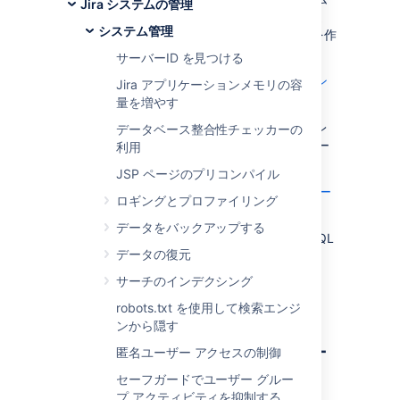
Jira システムの管理
の健全性に関する有用なインサイトを提供しま
システム管理
す。また、独自のダッシュボードやレポートを作
成するための最適な出発点となるはずです。
サーバーID を見つける
DevOps ダッシュボードでデータ パイプライン
Jira アプリケーションメモリの容
を最大限に活用する方法をご確認ください
量を増やす
このページでは、サンプルの DevOps テンプレ
データベース整合性チェッカーの
ートを Tableau Desktop にデプロイして、デー
利用
タ ソースに接続する方法について説明します。
JSP ページのプリコンパイル
Tableau 用 DevOps ダッシュボード テンプレー
ロギングとプロファイリング
トをダウンロードする
データをバックアップする
テンプレートは、PostgreSQL と Microsoft SQL
データの復元
Server でテストされています。Tableau
Desktop 2021.1 以降が必要です。
サーチのインデクシング
robots.txt を使用して検索エンジ
データ パイプライン CSV
ンから隠す
をデータベースにインポー
匿名ユーザー アクセスの制御
トする
セーフガードでユーザー グルー
プ アクティビティを抑制する