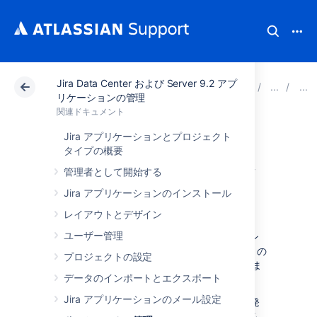
Jira Data Center および Server 9.2 アプ
アトラシアン サポート
関連ドキュメント
Jira Da
リケーションの管理
関連ドキュメント
Tableau で DevOps
Jira アプリケーションとプロジェクト
タイプの概要
ダッシュボードを
管理者として開始する
デプロイする
Jira アプリケーションのインストール
レイアウトとデザイン
ユーザー管理
データ パイプライン
によって、Jira インスタン
スからデータをエクスポートして、お気に入りの
プロジェクトの設定
ビジネス インテリジェンス ツールで分析できま
データのインポートとエクスポート
す。
Jira アプリケーションのメール設定
まず、Tableau で DevOps テンプレートが開発
されました。これは、エンジニアリング チーム