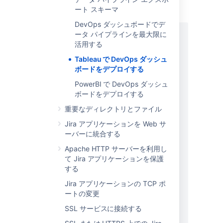
issue_history、ユーザー テーブルを作成しま
ート スキーマ
す。
DevOps ダッシュボードでデ
ータ パイプラインを最大限に
CREATE TABLE issues (

活用する
id varchar(50),

instance_url varchar(1000),

Tableau で DevOps ダッシュ
"key" varchar(1000),

ボードをデプロイする
url varchar(1000),

PowerBI で DevOps ダッシュ
project_key varchar(1000),

ボードをデプロイする
project_name varchar(1000),

project_type varchar(1000),

重要なディレクトリとファイル
project_category varchar(1000),

Jira アプリケーションを Web サ
issue_type varchar(1000),

ーバーに統合する
summary varchar(1000),

Apache HTTP サーバーを利用し
description varchar(2000),

て Jira アプリケーションを保護
environment varchar(2000),

する
creator_id varchar(50),

creator_name varchar(1000),

Jira アプリケーションの TCP ポ
reporter_id varchar(50),

ートの変更
reporter_name varchar(1000),

SSL サービスに接続する
assignee_id varchar(50),

assignee_name varchar(1000),
