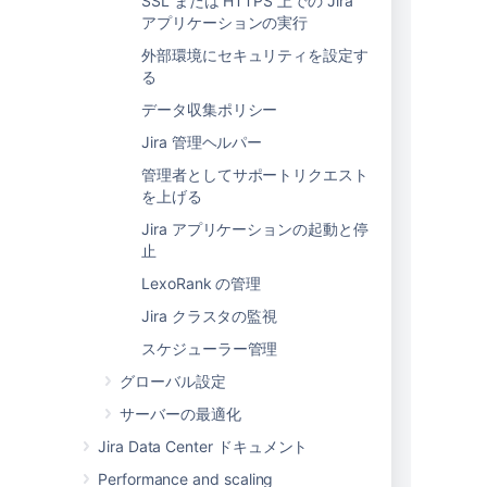
SSL または HTTPS 上での Jira
status varchar(1000),

アプリケーションの実行
status_category varchar(1000),

外部環境にセキュリティを設定す
priority_sequence varchar(1000),

る
priority_name varchar(1000),

データ収集ポリシー
resolution varchar(1000),

watcher_count varchar(50),

Jira 管理ヘルパー
vote_count varchar(50),

管理者としてサポートリクエスト
created_date timestamp,

を上げる
resolution_date varchar(50),

updated_date varchar(50),

Jira アプリケーションの起動と停
due_date varchar(50),

止
estimate varchar(50),

LexoRank の管理
original_estimate varchar(50),

Jira クラスタの監視
time_spent varchar(50),

parent_id varchar(50),

スケジューラー管理
security_level varchar(1000),

グローバル設定
labels varchar(1000),

components varchar(1000),

サーバーの最適化
affected_versions varchar(1000),

Jira Data Center ドキュメント
fix_versions varchar(100));

Performance and scaling