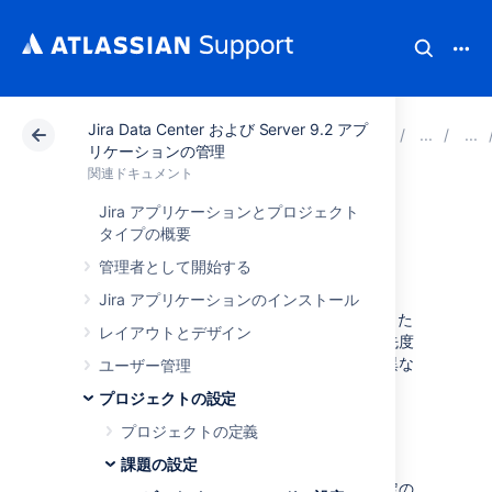
Jira Data Center および Server 9.2 アプ
アトラシアン サポート
関連ドキュメント
Jira Da
リケーションの管理
関連ドキュメント
優先度とプロジェ
Jira アプリケーションとプロジェクト
タイプの概要
クトの関連付け
管理者として開始する
Jira アプリケーションのインストール
Jira インスタンスで利用可能な優先度を確認した
レイアウトとデザイン
ら、それをプロジェクトと関連付けます。優先度
スキームを使用すると、プロジェクトごとに異な
ユーザー管理
る優先度のセットを選択できます。
プロジェクトの設定
プロジェクトの定義
優先度スキームとは
課題の設定
優先度スキームは、優先度のサブセットを特定の