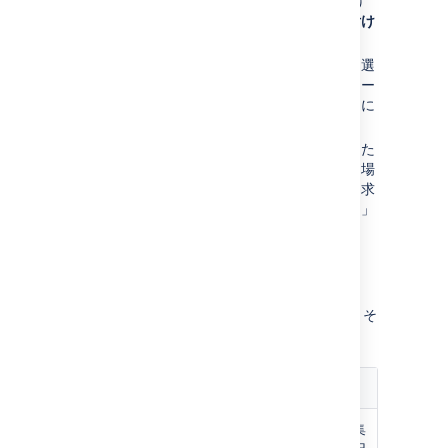
「優先度」スキーム ページで、関連付け
を行う優先度スキームの隣にある
関連付け
を選択します。
このスキームを適用するプロジェクトを選
択します。プロジェクトが既に別のスキー
ムを使用している場合は、このスキームに
切り替えられます。
選択したプロジェクトの課題で、設定した
スキームにない優先度が使用されている場
合は、置き換える優先度を選択するよう求
められます。「
古い優先度を置き換える
」
を参照してください。
その他の操作
優先度スキームの作成および関連付けのほか、そ
れらを編集および削除することもできます。
操
説明
作
編
優先度スキームを編集するには、編集