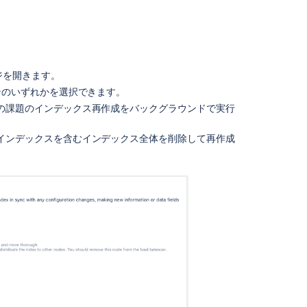
イ
ン
デ
ッ
ク
ス
ジを開きます。
を
ンのいずれかを選択できます。
再
ての課題のインデックス再作成をバックグラウンドで実行
作
成
インデックスを含むインデックス全体を削除して再作成
イ
ン
デ
ッ
ク
ス
再
作
成
の
オ
プ