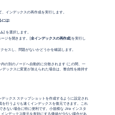
ク
シ
て、インデックスの再作成を実行します。
ョ
ン
るには:
の
項
ム
] を選択します。
目
ージを開きます。[
全インデックスの再作成
]を実行し
主
にアクセスし、問題がないかどうかを確認します。
要
な
設
内の別のノードへ自動的に分散されます (この間、一
定
ンデックスに変更が加えられた場合は、整合性を維持す
変
更
後
の
再
イ
ンデックス スナップショットを作成するように設定され
ン
成を行うよりも速くインデックスを復元できます。これ
デ
ンにできない場合に特に便利です。小規模な Jira インスタ
ッ
、インデックス復元を有効にする価値が少ない場合があ