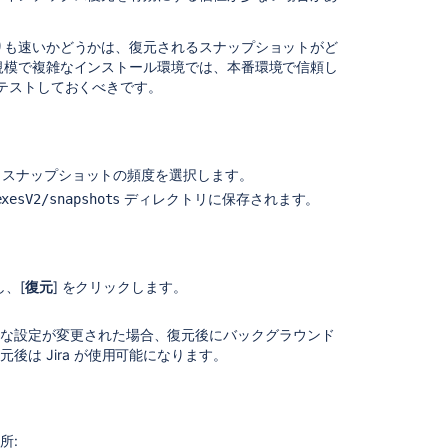
ク
ス
りも速いかどうかは、復元されるスナップショットがど
規模で複雑なインストール環境では、本番環境で信頼し
関
テストしておくべきです。
連
コ
ン
テ
、スナップショットの頻度を選択します。
ン
ディレクトリに保存されます。
exesV2/snapshots
ツ
Content
Index
Administration
し、[
復元
] をクリックします。
Understand
要な設定が変更された場合、復元後にバックグラウンド
the
は Jira が使用可能になります。
index
process
in
Jira
server
所: