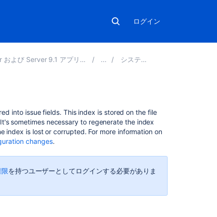
ログイン
 および Server 9.1 アプリケーションの管理
システム管理
こ
d into issue fields. This index is stored on the file
の
It's sometimes necessary to regenerate the index
ペ
 index is lost or corrupted. For more information on
ー
iguration changes
.
ジ
の
内
権限
を持つユーザーとしてログインする必要がありま
容
Jira
の