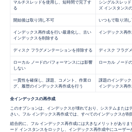
マルチスレッドを使用し、短時間で完了す
シングルスレッド
る
ズ インスタンスの
開始後は取り消し不可
いつもで取り消し
インデックス再作成を行い最適化し、古い
インデックス再作
インデックスを削除する
ディスク フラグメンテーションを排除する
ディスク フラグ
ローカル ノードのパフォーマンスには影響
ローカル ノード
しない
一貫性を確保し、課題、コメント、作業ロ
課題のインデック
グ、履歴のインデックス再作成を行う
インデックス再作
全インデックスの再作成
このオプションは、インデックスが壊れており、システムまたは
さい。フル インデックス再作成では、すべてのインデックスが削
総合的に、フル インデックス再作成
には大きなメリットがありま
ード インスタンスをロックし、インデックス再作成中にユーザー