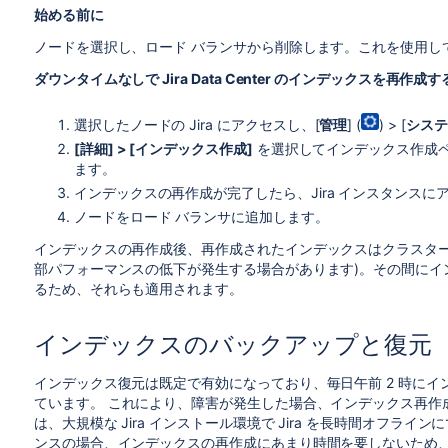
始める前に
ノードを選択し、ロード バランサから削除します。これを使用し
ダウンタイムなしで Jira Data Center のインデックスを再作成す
選択したノードの Jira にアクセスし、[
管理
] (
) > [
システ
[詳細] > [インデックス作成]
を選択してインデックス作成ペ
ます。
インデックスの再作成が完了したら、Jira インスタンス
ノードをロード バランサに追加します。
インデックスの再作成後、再作成されたインデックスはクラスター
部パフォーマンスの低下が発生する場合があります)。その間にイ
るため、それらも適用されます。
インデックスのバックアップと復元
インデックス復元は既定で有効になっており、毎日午前 2 時にイ
ています。
これにより、障害が発生した場合、インデックス再作
は、大規模な Jira インストール環境で Jira を長時間オフライ
ンスの場合、インデックスの
再作成
にあまり時間を要しないため