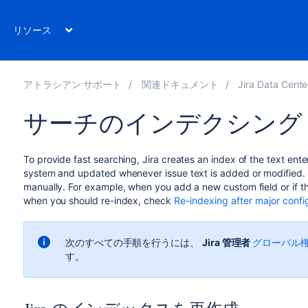
リソース
アトラシアン サポート
関連ドキュメント
Jira Data Center
サーチのインデクシング
To provide fast searching, Jira creates an index of the text entere
system and updated whenever issue text is added or modified. 
manually. For example, when you add a new custom field or if the
when you should re-index, check
Re-indexing after major conf
次のすべての手順を行うには、
Jira 管理者
グローバル
す。