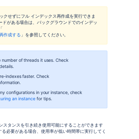
イ
ン
タンスをロックせずにフル インデックス再作成を実行できま
デ
のノードがある場合は、
バックグラウンドでのインデッ
ッ
「
ク
スを再作成する
」を参照してください。
ス
の
バ
ッ
e number of threads it uses. Check
ク
details.
ア
ッ
 re-indexes faster. Check
プ
nformation.
と
any configurations in your instance, check
復
guring an instance
for tips.
元
追
加
情
 インスタンスを引き続き使用可能にすることができます
報
する必要がある場合、使用率が低い時間帯に実行してく