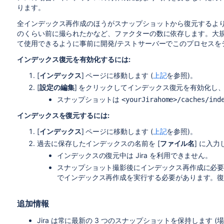
ります。
全インデックス再作成のほうがスナップショットから復元するよ
のくらい前に撮られたかなど、ファクターの数に依存します。大
て使用できるように事前に開発/テストサーバーでこのプロセスを
インデックス復元を有効化するには:
[
インデックス
] ページに移動します (
上記
を参照)。
[
設定の編集
] をクリックしてインデックス復元を有効化し
スナップショットは
<yourJirahome>/caches/ind
インデックスを復元するには:
[
インデックス
] ページに移動します (
上記
を参照)。
過去に保存したインデックスの名前を [
ファイル名
] に入力
インデックスの復元中は Jira を利用できません。
スナップショット撮影後にインデックス再作成に必
でインデックス再作成を実行する必要があります。復元後
追加情報
Jira は常に最新の 3 つのスナップショットを保持します (場