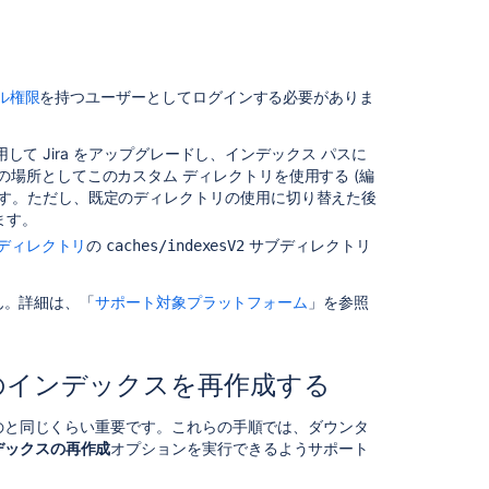
単
一
プ
ロ
ジ
ル権限
を持つユーザーとしてログインする必要がありま
ェ
ク
用して Jira をアップグレードし、インデックス パスに
ト
の場所としてこのカスタム ディレクトリを使用する (編
の
ます。ただし、既定のディレクトリの使用に切り替えた後
イ
ます。
ン
デ
 ディレクトリ
の
サブディレクトリ
caches
/indexesV2
ッ
ク
せん。詳細は、「
サポート対象プラットフォーム
」を参照
ス
再
作
成
ter のインデックスを再作成する
るのと同じくらい重要です。これらの手順では、ダウンタ
こ
デックスの再作成
オプションを実行できるようサポート
の
セ