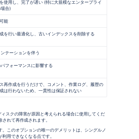
を使用し、完了が遅い (特に大規模なエンタープライ
タ
場合)
イ
ム
可能
な
し
成を行い最適化し、古いインデックスを削除する
で
Jira
Data
メンテーションを伴う
Center
の
のパフォーマンスに影響する
イ
ン
デ
ス再作成を行うだけで、コメント、作業ログ、履歴の
ッ
成は行わないため、一貫性は保証されない
ク
ス
を
再
ディスクの障害が原因と考えられる場合に使用してくだ
作
除されて再作成されます。
成
す
す。このオプションの唯一のデメリットは、シングルノ
る
が利用できなくなる点です。