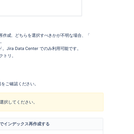
シ
ョ
ン
カ
ス
再作成
。どちらを選択すべきかが不明な場合、「
タ
い。
ム
ra Data Center でのみ利用可能です。
イ
ン
クトリ。
デ
ッ
ク
ス
報をご確認ください。
パ
ス
の
を選択してください。
選
択
ダ
でインデックス再作成する
ウ
ン