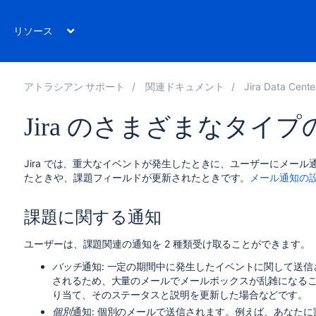
リソース
アトラシアン サポート
関連ドキュメント
Jira Data Center およ
Jira のさまざまなタイ
Jira では、重大なイベントが発生したときに、ユーザーにメー
たときや
、
課題フィールドが更新されたときです。
メール通知の
課題に関する通知
ユーザーは、課題関連の通知を 2 種類受け取ることができます。
バッチ
通知: 一定の期間中に発生したイベントに関して送信
されるため、大量のメールでメールボックスが乱雑になる
り当て、そのステータスと説明を更新した場合などです。
個別
通知: 個別のメールで送信されます。例えば、あなた