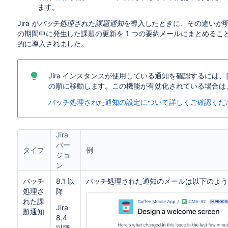
ます。
Jira が
バッチ処理された課題通知
を導入したときに、その違いが
の期間中に発生した課題の更新を 1 つの要約メールにまとめること
的に導入されました。
Jira
インスタンスが使用している通知を確認するには、
の順に移動します。
この機能が有効化されている場合は
バッチ処理された通知の設定について詳しくご確認くだ
Jira
バー
タイプ
例
ジョ
ン
バッチ
8.1 以
バッチ処理された通知のメールは以下のよう
処理さ
降
れた課
Jira
題通知
8.4
以降