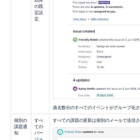
の既
定設
定
過去数分のすべてのイベントがグループ化さ
個別の
すべ
すべての課題の更新は個別のメールで送信さ
課題通
ての
知
バー
ジョ