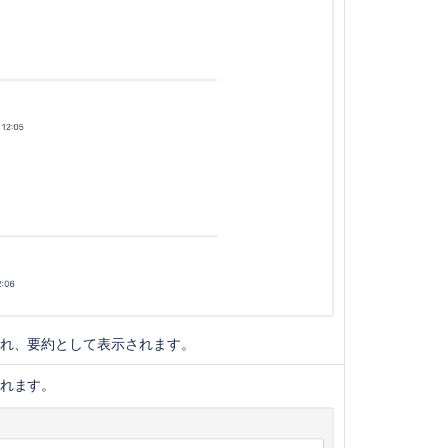
notifications
Configure
email
notifications
Configure
notification
schemes
What
notifications
do
my
customers
and
team
receive?
れ、要約として表示されます。
Jira
れます。
notification
emails
contain