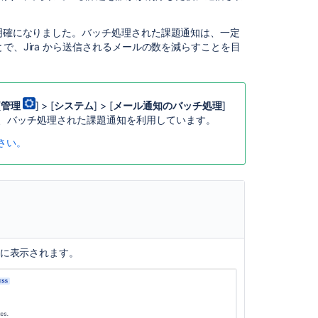
emails
Get
明確になりました。バッチ処理された課題通知は、一定
your
で、Jira から送信されるメールの数を減らすことを目
first
alert
notification
[
管理
] > [
システム
] > [
メール通知のバッチ処理
]
Configuring
、
バッチ処理された課題通知
を利用しています。
email
notifications
さい。
Creating
a
notification
scheme
Creating
a
に表示されます。
notification
scheme
Configuring
email