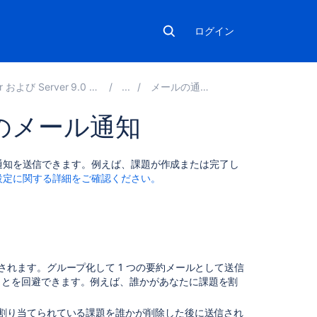
ログイン
び Server 9.0 アプリケーションの管理
メールの通知を設定する
プのメール通知
関
ル通知を送信できます。例えば、課題が作成または完了し
連
設定に関する詳細をご確認ください。
コ
ン
テ
ン
ツ
されます。グループ化して 1 つの要約メールとして送信
Configuring
ことを回避できます。
例えば、誰かがあなたに課題を割
Jira
application
に割り当てられている課題を誰かが削除した後に送信され