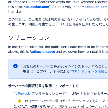
all of those CA certificates are within the Java keystore (
cacert
this case,
*.
atlassian.com
). Alternatively, if the
*.
atlassian.com
that site.
この問題は、自己署名 (認証局の署名がない) がされた証明書、ま
発生します。問題が発生すると、Jira は証明書を信用しなくな
ソリューション
In order to resolve this, the public certificate need to be import
above, this is
*.
atlassian.com
and we cover how to install it bel
お客様のサーバーに Portecle をインストールする
場合は、このページ下部にある
コマンドラインを使用し
サーバーの公開証明書を取得、インポートする
Portecle
アプリをダウンロードし、JIRA を起動させるサ
これはサードパーティ製のアプリケーションであり、ア
変数が Jira で使う Java と同じバー
<JAVA_HOME>