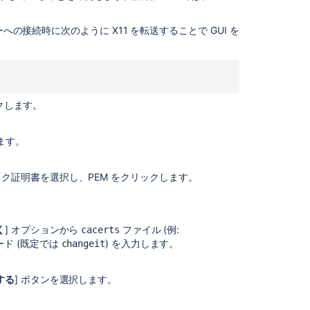
errors
ーへの接続時に次のように X11 を転送することで GUI を
How
to
import
a
public
ックします。
SSL
certificate
into
ます。
a
JVM
ク証明書を選択し、PEM をクリックします。
PKIX
Path
Building
Failed
く
] オプションから
ファイル (例:
cacerts
-
ード (既定では
) を入力します。
changeit
Cannot
Set
する
] ボタンを選択します。
Up
Trusted