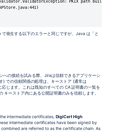
validator.ValidatorException: PKIX path building failed: 
連
コ
PStore.java:441)

ン
テ
ン
ツ
 で発生する以下のエラーと同じですが、Java は「と
Connecting
to
SSL
services
Connect
プリケーションへの接続を試みる際、Jiraは信頼できるアプリケーシ
troubleshooting
ています) での信頼関係の処理は、キーストア (通常は
guide
有無に応じます。これは既知のすべての CA 証明書の一覧を
はその キーストア内にある公開証明書のみを信頼します。
Connect
troubleshooting
guide
Connect
the intermediate certificates,
DigiCert High
troubleshooting
hese intermediate certificates have been signed by
guide
s combined are referred to as the certificate chain. As