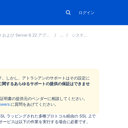
ログイン
および Server 8.22 アプリケーションの管理
システム管理
こ
の
ペ
ます。しかし、アトラシアンのサポートはその設定に
ー
Lに関するあらゆるサポートの提供の保証はできませ
ジ
の
、証明書の提供元のベンダーに相談してください。
内
swers
に質問をあげてください。
容
 SSL ラッピングされた多種プロトコル経由の SSL 上で
問
 サービスは以下の作業を実行する場合に必要です。
題