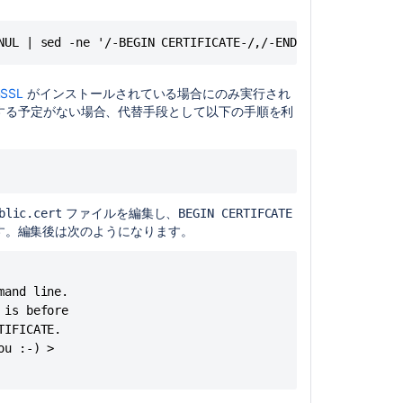
NUL | sed -ne '/-BEGIN CERTIFICATE-/,/-END CERTIFICATE-/
SSL
がインストールされている場合にのみ実行され
ルする予定がない場合、代替手段として以下の手順を利
ファイルを編集し、
blic.cert
BEGIN CERTIFCATE
す。編集後は次のようになります。
and line. 

is before 

IFICATE. 

コ
u :-) >

ミ
ュ
ニ
テ
ィ