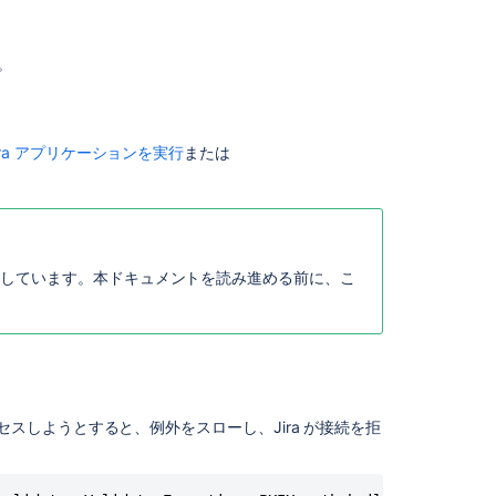
症
状
が
る。
発
生
し
た
 Jira アプリケーションを実行
または
場
合
原
因
供しています。本ドキュメントを読み進める前に、こ
ソ
リ
ュ
ー
シ
ョ
ン
 にアクセスしようとすると、例外をスローし、Jira が接続を拒
関