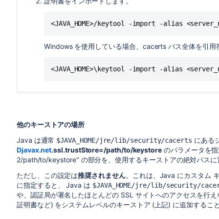
証明書をインポートします。
<JAVA_HOME>/keytool -import -alias <server_
Windows を使用している場合、cacerts パス全体を
<JAVA_HOME>\keytool -import -alias <server_
他のキーストアの場所
Java は通常
にある
$JAVA_HOME/jre/lib/security/cacerts
Djavax.net
.ssl.trustStore=/path/to/keystore
のパラメータを指
2/path/to/keystore" の部分を、使用するキーストアの絶対パ
ただし、この設定は
推奨されません
。これは、Java にカスタム 
に指定すると、 Java は
$JAVA_HOME/jre/lib/security/cace
や、認証局が署名したほとんどの SSL サイトへのアクセスを行
証明書など) をシステムレベルのキーストア (上記) に追加する