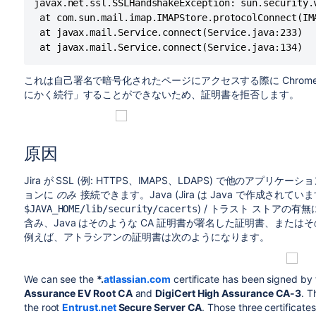
javax.net.ssl.SSLHandshakeException: sun.security.
 at com.sun.mail.imap.IMAPStore.protocolConnect(IMA
 at javax.mail.Service.connect(Service.java:233)

 at javax.mail.Service.connect(Service.java:134)
これは自己署名で暗号化されたページにアクセスする際に Chrome
にかく続行」することができないため、証明書を拒否します。
原因
Jira が SSL (例: HTTPS、IMAPS、LDAPS) で他のア
ョンに
のみ
接続できます。Java (Jira は Java で作成され
) / トラスト ストアの
$JAVA_HOME/lib/security/cacerts
含み、Java はそのような CA 証明書が署名した証明書、また
例えば、アトラシアンの証明書は次のようになります。
We can see the
*.
atlassian.com
certificate has been signed by 
Assurance EV Root CA
and
DigiCert High Assurance CA-3
. T
the root
Entrust.net
Secure Server CA
. Those three certificate