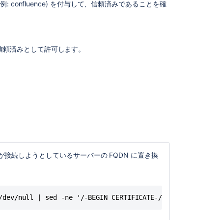
Applications
 confluence) を付与して、信頼済みであることを確
To
SSL
Services
SSL
を信頼済みとして許可します。
and
Application
Link
Troubleshootin
Guide
ra が接続しようとしているサーバーの FQDN に置き換
/dev/null | sed -ne '/-BEGIN CERTIFICATE-/,/-END CERTIFI