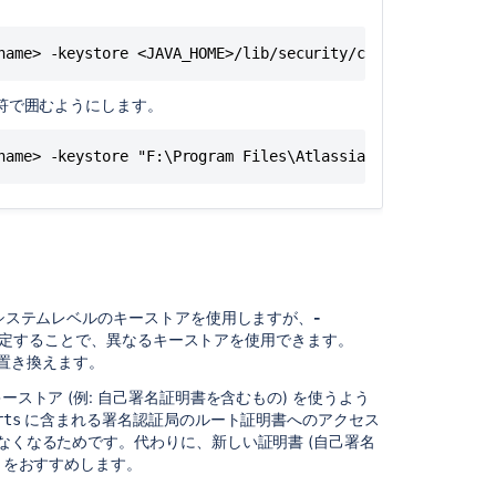
に
質
問
name> -keystore <JAVA_HOME>/lib/security/cacerts -file p
引用符で囲むようにします。
name> -keystore "F:\Program Files\Atlassian\JIRA\jre\lib
システムレベルのキーストアを使用しますが、
-
定することで、異なるキーストアを使用できます。
スに置き換えます。
キーストア (例: 自己署名証明書を含むもの) を使うよう
に含まれる署名認証局のルート証明書へのアクセス
rts
えなくなるためです。代わりに、新しい証明書 (自己署名
ことをおすすめします。