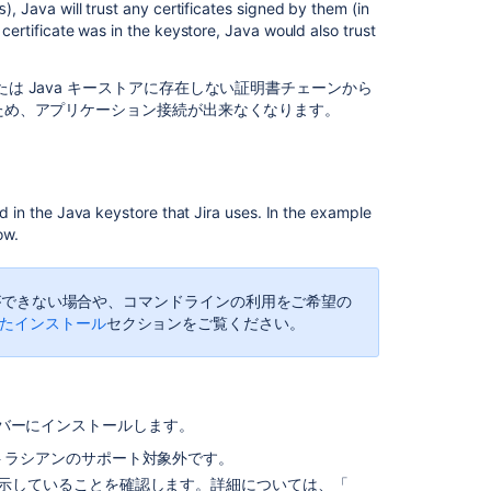
), Java will trust any certificates signed by them (in
s
Connect
certificate was in the keystore, Java would also trust
troubleshooting
guide
たは Java キーストアに存在しない証明書チェーンから
Unable
るため、アプリケーション接続が出来なくなります。
to
Connect
to
SSL
Services
ed in the Java keystore that Jira uses. In the example
Due
ow.
to
'PKIX
Path
ことができない場合や、コマンドラインの利用をご希望の
Building
たインストール
セクションをご覧ください。
Failed'
Error
Resolve
ーバーにインストールします。
Cloud
Applinks
トラシアンのサポート対象外です。
and
ジョンを示していることを確認します。詳細については、「
SSL