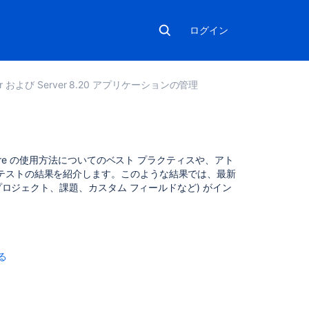
ログイン
enter および Server 8.20 アプリケーションの管理
こ
ware の使用方法についてのベスト プラクティスや、アト
の
テストの結果を紹介します。このような結果では、最新
セ
(プロジェクト、課題、カスタム フィールドなど) がイン
ク
シ
ョ
ン
の
する
項
目