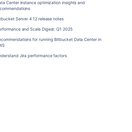
ta Center instance optimization insights and
ー
ecommendations
マ
ン
tbucket Server 4.12 release notes
ス
お
erformance and Scale Digest: Q1 2025
よ
び
ecommendations for running Bitbucket Data Center in
拡
WS
張
nderstand Jira performance factors
の
テ
ス
ト
Atlasssian
Data
Center
ア
プ
リ
ケ
ー
シ