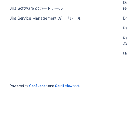
Da
Jira Software のガードレール
r
Jira Service Management ガードレール
Bi
P
R
A
U
Powered by
Confluence
and
Scroll Viewport
.