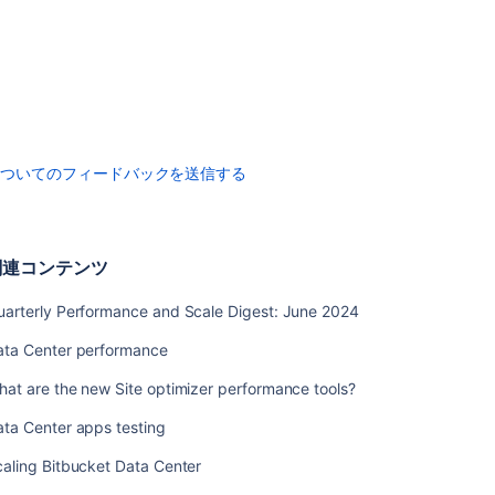
Jira
Software
の
ス
ケ
ー
リ
ン
についてのフィードバックを送信する
グ
の
ベ
ス
関連コンテンツ
ト
プ
uarterly Performance and Scale Digest: June 2024
ラ
ク
ata Center performance
テ
ィ
at are the new Site optimizer performance tools?
ス
ta Center apps testing
パ
フ
aling Bitbucket Data Center
ォ