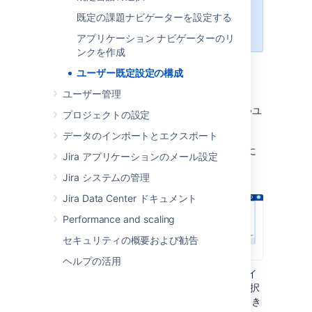
式を使用するように強制できます。
その後、ユーザーはこの設定を編集
既定の課題ナビゲーターを設定する
できなくなります。
アプリケーション ナビゲーターのリ
ンクを作成
ユーザー既定設定の構成
ユーザー既定設定の変更
ユーザー管理
「Jira 管理者」
のグローバル権限
を持つユ
プロジェクトの設定
ーザーとしてログインします。
データのインポートとエクスポート
画面右上で [
管理
] > [
システム
] の順に
Jira アプリケーションのメール設定
選択します。
Jira システムの管理
Jira Data Center ドキュメント
Performance and scaling
セキュリティの概要および勧告
ヘルプの活用
[
ユーザー インターフェース
] (セルフサイ
ド パネル) で、[
既定ユーザー設定
] を選択
して、[ユーザー既定の設定] ページを開き