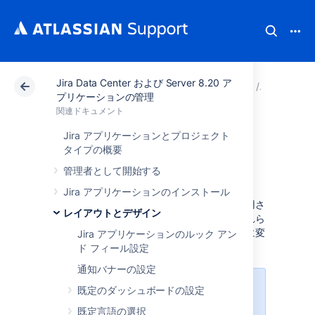
Jira Data Center および Server 8.20 ア
アトラシアン サポート
関連ドキュメント
Jira Da
レイア
プリケーションの管理
関連ドキュメント
ユーザー既定設定
Jira アプリケーションとプロジェクト
タイプの概要
の構成
管理者として開始する
Jira アプリケーションのインストール
管理者は、作成時にユーザーアカウントに適用さ
レイアウトとデザイン
れた既定のユーザー設定を変更できます。これら
の設定は、ユーザーがプロファイルから個別に変
Jira アプリケーションのルック アン
更できます。
ド フィール設定
通知バナーの設定
管理者は [
適用
] リンクを選択する
既定のダッシュボードの設定
ことで、ユーザーに特定のメール形
既定言語の選択