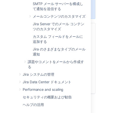
管理者
グローバル権限
を持つユーザ
SMTP メール サーバーを構成し
ーとしてログインする必要がありま
て通知を送信する
す。
メールコンテンツのカスタマイズ
Jira Server でのメール コンテン
ツのカスタマイズ
次のセクションにジャンプ
カスタム フィールドをメールに
通知を有効にする
追加する
通知のしくみ
Jira のさまざまなタイプのメール
通知頻度の変更
通知
メールコンテンツのカスタマイズ
課題やコメントをメールから作成す
プロジェクトのメールアドレスの設
る
定
Jira システムの管理
メール受信者
メール形式: HTML またはテキスト
Jira Data Center ドキュメント
通知のトラブルシューティング
Performance and scaling
セキュリティの概要および勧告
ヘルプの活用