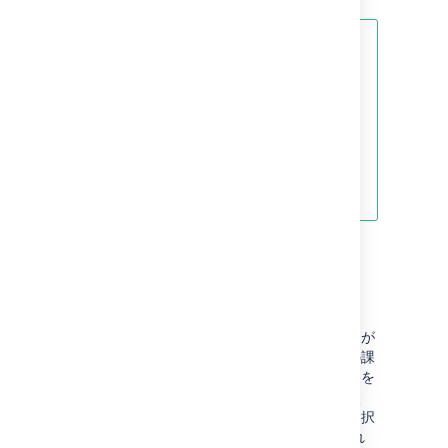
新しい課題タイプは
既定の課題タイ
プスキーム
に自動的に追加されま
す。また、他の課題タイプスキーム
に追加する必要が出る場合もありま
す。詳細については、「
課題タイプとプロジェクトを関連付
ける
」を参照してください。
課題タイプの削除
始める前に
削除しようとしている課題タイプの課題が
Jira インストールに存在する場合、この課
題タイプが次の要件を満たしていることを
確認してください (要件を満たすことで、
これらの課題用に新しい課題タイプを選択
するように Jira からプロンプトが出され