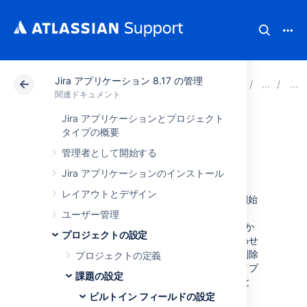
Jira アプリケーション 8.17 の管理
アトラシアン サポート
関連ドキュメント
Jira ア
関連ドキュメント
Jira アプリケーションとプロジェクト
課題タイプフィー
タイプの概要
管理者として開始する
ルド値の定義
Jira アプリケーションのインストール
レイアウトとデザイン
Jira アプリケーションのリリースには、利用開始
時に役立つ既定の課題タイプのセット (エピッ
ユーザー管理
ク、ストーリー、タスク、サブタスク) があらか
プロジェクトの設定
じめ用意されています。チームのニーズに合わせ
て独自のカスタム課題タイプを追加、編集、削除
プロジェクトの定義
できます。「
課題の設定
」の図では、課題タイプ
課題の設定
を Jira アプリケーションの他のエンティティと
関連付ける方法を示しています。
ビルトイン フィールドの設定