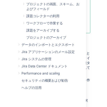
"プロジェクト管理" ページから、プ
プロジェクトの画面、スキーム、お
ロジェクトの既定の課題タイプのワ
よびフィールド
ークフロー/画面のデザインを素早
課題コレクターの利用
く設定できます (詳細は「
プロジェクトの定義
」をご参照くだ
ワークフローで作業する
さい)。
課題をアーカイブする
プロジェクトのアーカイブ
課題タイプの作成
データのインポートとエクスポート
Jira アプリケーションのメール設定
Jira アプリケーションで新しい課題を作成すると
きには、新しい標準またはサブタスクの課題タイ
Jira システムの管理
プを作成できます。ただし、サブタスクの課題タ
Jira Data Center ドキュメント
イプを作成するには、サブタスクが
有効化
されて
いる必要があります。
Performance and scaling
また、「
サブタスク
」ページからサブタスクを作
セキュリティの概要および勧告
成することもできます。詳細は、「
ヘルプの活用
サブタスクの設定
」を参照してください。
画面右上で [
管理
] > [
課題
] の順に選択
します。