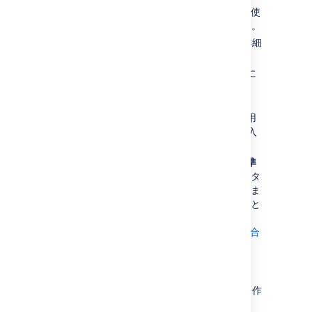
[
課題タイプ
] を選択して、Jira アプリで使
用するすべての課題タイプを表示します。
[
課題タイプを追加
]
を選択して、次の詳細
を入力します。
名前
— 新しい課題タイプを適切に
説明する短いフレーズを入力しま
す。
説明
— この課題タイプをいつ使用
するかについて、説明を 1、2 行入
力します。
タイプ
—
作成している課題が
標準
課題タイプまたは
サブタスク
課題タ
イプのどちらであるのかを指定しま
す。サブタスクは個々の
標準
課題と
関連付けられます。
サブタスクが無効化されている場合
は
、このオプションを使用できませ
ん。
[
追加
]
を選択して、新しい課題タイプを作
成します。