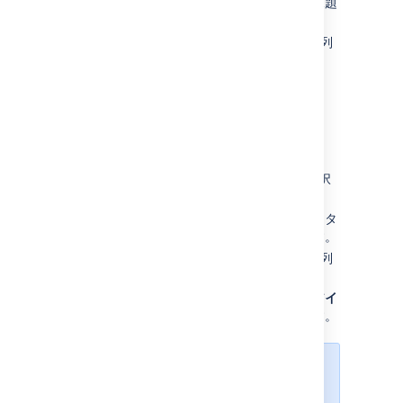
ージを開きます。ここには、すべての課題
タイプがリストされます。
削除する課題タイプの
削除
リンク (
操作
列
内) をクリックします。
フィールドに入力します。
課題タイプの編集
画面右上で [
管理
] > [
課題
] の順に選択
します。
「
課題タイプ
」を選択し、すべての課題タ
イプを示す課題タイプページを開きます。
編集する課題タイプの
編集
リンク (
操作
列
内) をクリックします。
上記
で説明したように、
名前
、
説明
、
アイ
コン
を編集して課題タイプを作成します。
課題タイプの順序を変える、または
初期設定として設定するには、「