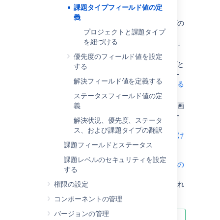
その他の利用方法：
課題タイプフィールド値の定
義
各プロジェクトで利用可能な課題タイプの
プロジェクトと課題タイプ
セットをコントロール — 「
を紐づける
課題タイプをプロジェクトと関連付ける
」
を参照してください。
優先度のフィールド値を設定
各プロジェクトで利用可能な課題タイプと
する
既定の課題タイプの表示順を制御する —
解決フィールド値を定義する
「
課題タイプをプロジェクトと関連付ける
」をご参照ください。
ステータスフィールド値の定
特定の課題タイプを特定のフィールド、画
義
面、およびワークフローと関連付ける —
解決状況、優先度、ステータ
詳細は、「
ス、および課題タイプの翻訳
フィールドの動作を課題タイプと関連付け
る
課題フィールドとステータス
」、「
課題レベルのセキュリティを設定
画面および画面操作マッピングと課題との
する
関連付け
権限の設定
」、および「
ワークフローの管理
」をそれ
ぞれ参照してください。
コンポーネントの管理
バージョンの管理