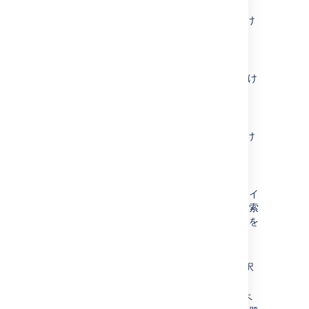
ます)。
1 つ以上のプロジェクトと関連付け
られているすべての
ワークフロースキーム
の同じ
ワークフロー
。
１つ以上のプロジェクトと関連付け
られているすべての
フィールド設定スキーム
で
フィールド設定
が同じ。
1 つ以上のプロジェクトと関連付け
られているすべての
課題タイプ画面スキーム
の同じ
画面スキーム
。
あるいは、
削除しようとしている課題タイ
プを現在使用しているすべての課題を検索
し、一括移動を実行して、これらの課題を
別の課題タイプに変更します。
画面右上で [
管理
] > [
課題
] の順に選択
します。
[
課題タイプ
] を選択して "課題タイプ" ペ