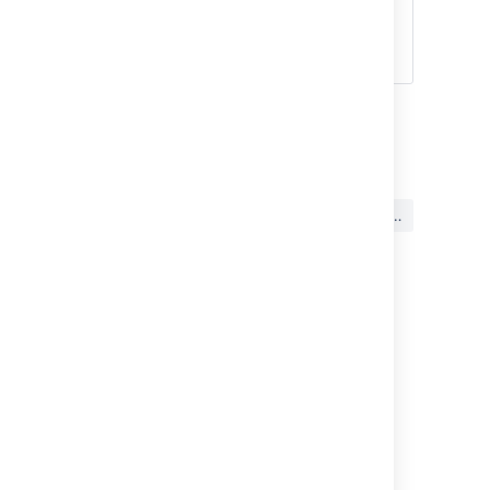
を削
す。
除す
る
最終更新日: 2022 年 10 月 10 日
この内容はお役に立ちました
はい
いいえ
か?
関連コンテンツ
Configuring workflow schemes
Configuring workflow schemes
Configure workflow schemes
Workflow schemes