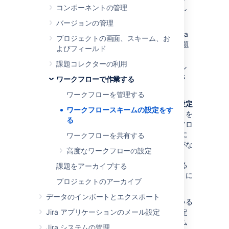
トのワークフロー スキームは次の処理を実行し
コンポーネントの管理
ます。
バージョンの管理
Jira のシステム ワークフロー
jira
を (Jira
プロジェクトの画面、スキーム、お
プロジェクトで利用可能な) すべての課題
よびフィールド
に関連付けます。
課題コレクターの利用
選択したプロジェクト タイプのデフォル
トのワークフロー スキームとして表示さ
ワークフローで作業する
れます。
ワークフローを管理する
さらに、
プロジェクト作成ウィザード
で
共有設定
ワークフロースキームの設定をす
で作成
を選択することで、新しいプロジェクトを
る
作成する場合に既存のプロジェクトのワークフロ
ー スキームを共有することができます。これに
ワークフローを共有する
より、新しいプロジェクトに再作成する必要がな
高度なワークフローの設定
く、既存のスキームを再利用することができま
す。共有ワークフロー スキームに変更を加える
課題をアーカイブする
とそのテーマを使用するすべてのプロジェクトに
プロジェクトのアーカイブ
影響することに注意してください。
データのインポートとエクスポート
このページでは、スキームに関連付けられている
ワークフローと課題タイプ ワークフローを設定
Jira アプリケーションのメール設定
する方法を説明します。
ワークフロー スキーム
Jira システムの管理