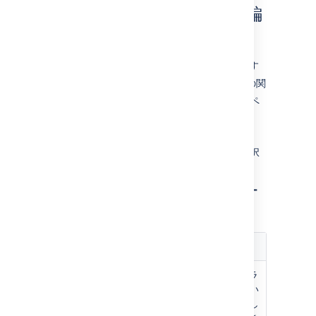
ワークフロー スキームを編
集、コピー、削除する
ワークフロー スキーム管理コンソールを使用す
ると、任意のワークフローと課題タイプの間の関
係を管理できます。"ワークフロー スキーム" ペ
ージを開くには、次の手順に従います。
画面右上で [
管理
] > [
課題
] の順に選択
します。
[ワークフロー] (左側のパネル) で、[
ワー
クフロー スキーム
] を選択します。
操作
手順
ワー
[
編集
] リンクを選択します。インラ
クフ
イン編集モード – 関連付けられてい
ロー
るフィールドをクリック – を使用し