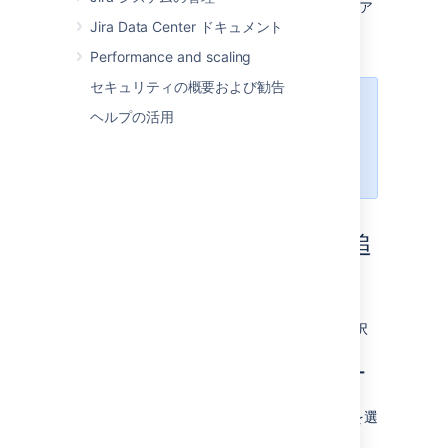
をプロジェクトに関連付ける (ワークフローをア
クティブ化する手順の一部) には、「
Jira Data Center ドキュメント
ワークフローを管理する
」をご参照ください
。
Performance and scaling
セキュリティの概要および勧告
次のすべての手順を行うには、
Jira
ヘルプの活用
管理者
グローバル権限
を持つユー
ザーとしてログインする必要があり
ます。
ワークフロー スキームを追
加する
画面右上で [
管理
] > [
課題
] の順に選択
します。
[
ワークフロー
] (左側のパネル) で、[
ワー
クフロー スキーム
] を選択します。
[
ワークフロー スキームを追加
] ボタンを選
択します。