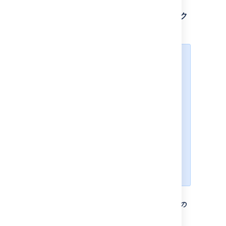
プロジェクトに関連付けられているワーク
フロー スキームを設定する
Jira のデフォルト ワークフロー ス
キームを変更することはできませ
ん。変更しようとすると、管理する
プロジェクトの名前でスキームのコ
ピーが作成されます。複数のプロジ
ェクトで共有されるワークフロー
スキームをこの方法で設定すること
はできまえせん。このような場合は
「
プロジェクト外でワークフロー ス
キームを設定する
」の手順に従います。
画面右上で [
管理
] > [
プロジェクト
] の
順に選択します。