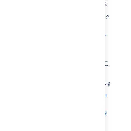
新しいワークフロー スキームの名前と説
明を入力します。
[
追加
] ボタンを選択します。新しいワーク
フロー スキームが作成されます。
以下の「
ワークフロー スキーム用にワークフロー
を設定する
」の説明に従います。
ワークフロー スキーム用に
ワークフローを設定する
スキームがプロジェクトに関連付けられている場
合、「
ワークフロー スキームをプロジェクトに関連付
ける
」の手順に従います。そうでない場合、「
プロジェクト外でワークフロー スキームを設定
する
」の手順に従います。