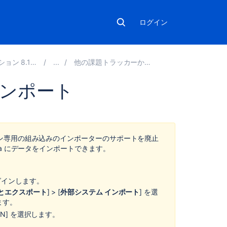
ログイン
 8.16 の管理
他の課題トラッカーからの移行
インポート
関
連
コ
ション専用の組み込みのインポーターのサポートを廃止
ン
ira にデータをインポートできます。
テ
ン
ツ
グインします。
とエクスポート
] > [
外部システム インポート
] を選
Importing
ます。
code
ON] を選択します。
from