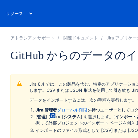
リソース
アトラシアン サポート
関連ドキュメント
Jira アプリケーション
GitHub からのデータの
Jira 8.4 では、この製品を含む、特定のアプリケー
します。CSV または JSON 形式を使用して引き続き J
データをインポートするには、次の手順を実行します。
Jira 管理者
グローバル権限
を持つユーザーとしてロ
[
管理
] (
)
>
[
システム
] を選択します。[
インポート
択して外部プロジェクトのインポート ページを開き
インポートのファイル形式として [CSV] または [JS