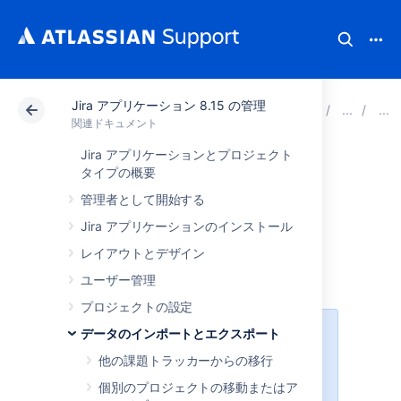
Jira アプリケーション 8.15 の管理
アトラシアン サポート
関連ドキュメント
Jira ア
関連ドキュメント
Jira アプリケーションとプロジェクト
別の Jira インスタ
タイプの概要
管理者として開始する
ンスにプロジェク
Jira アプリケーションのインストール
トを移行する
レイアウトとデザイン
ユーザー管理
プロジェクトの設定
データのインポートとエクスポート
これらの手順は Jira Server と Data
Center の異なるインスタンス間で
他の課題トラッカーからの移行
移行する際のものです。また、サー
個別のプロジェクトの移動またはア
ド パーティ アプリである
Project