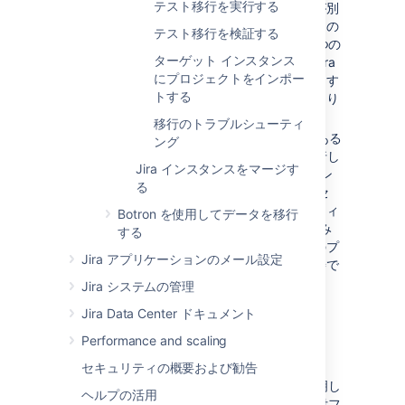
テスト移行を実行する
Jira インスタンスのマージ
- ある会社が別
の会社を買収します。両方の会社が独自の
テスト移行を検証する
JIRA インスタンスを所有していて、1 つの
ターゲット インスタンス
インスタンスへの統合を決定します。Jira
にプロジェクトをインポー
を別のインスタンスとマージするには、す
トする
べてのプロジェクトを移行する必要があり
ます。
移行のトラブルシューティ
ユーザー ライセンスのバランシング
- ある
ング
会社は、Jira のインスタンスを 2 つ実行し
Jira インスタンスをマージす
ています。1 つは 500 ユーザー ライセン
る
ス、もう 1 つは 10,000 ユーザー ライセ
ンスです。大きいインスタンスでアクティ
Botron を使用してデータを移行
ブに動作しているユーザーが 8,000 のみ
する
の場合、小さいインスタンスから一部のプ
Jira アプリケーションのメール設定
ロジェクトを移すことでバランスを改善で
きます。
Jira システムの管理
Jira Data Center ドキュメント
Project Configurator for Jira
Performance and scaling
次のガイドでは、
セキュリティの概要および勧告
Project Configurator for Jira
を利用してプロジェクトを移行する方法を説明し
ヘルプの活用
ます。このツールは、設定、課題データ、添付フ