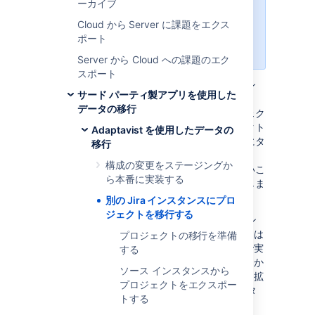
ーカイブ
Configurator for Jira
が必要です。
Server から Cloud に移行する場合
Cloud から Server に課題をエクス
は、
「
Jira Server から Cloud への
ポート
移行リソース
」をご参照ください。
Server から Cloud への課題のエク
スポート
Jira のソースとターゲットの 2 つのインスタン
サード パーティ製アプリを使用した
スがあるとします。ソース インスタンスには、
データの移行
いくつかのプロジェクトと、これらのプロジェク
トに取り組むユーザーがあります。プロジェクト
Adaptavist を使用したデータの
を、構成、課題、および添付ファイルとともにタ
移行
ーゲット インスタンスに転送したいとします。
構成の変更をステージングか
理想は、移行後にユーザーが変更に気付かないこ
ら本番に実装する
とです。考えられるシナリオをいくつか紹介しま
す。
別の Jira インスタンスにプロ
ジェクトを移行する
小さなプロジェクトの拡張
- ソース イン
スタンスは大きな組織内のグループまたは
プロジェクトの移行を準備
部門で運営され、プロジェクトはそこで実
する
験的に開始されています。しばらくしてか
ソース インスタンスから
ら、このプロジェクトが他のグループに拡
プロジェクトをエクスポー
大し、ターゲットの Jira の会社インスタ
トする
ンスへ動かしたい場合があります。