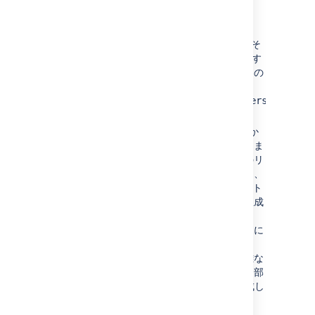
および
を実装していま
IssueEventListener
す。
DebugListener
－ これは、イベントやそ
の内容を受信したら System.out に出力す
る、非常にシンプルなリスナーです。この
リスナーをテストするには、
com.atlassian.jira.event.listeners.DebugLi
クラスのリスナーを追加します。
MailListener
－ このリスナーは、Jira か
らの現在のメール通知の送信状況を示しま
す。複雑なリスナーの良い例です。このリ
スナーは基本的にイベントをリッスンし、
Velocity テンプレートを使用してイベント
をメール通知に変換してメール本文を生成
します。
このリスナーは、通常、Jira で常にオンに
なっています － 詳細については、「
メール通知
」を参照してください。複雑な
通知や特定の通知を作成する場合は、内部
の MailListener を無効にし、自分が作成し
たリスナーを追加します。