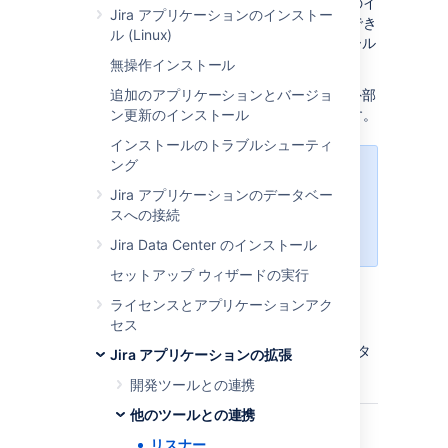
すると、リスナーが呼び出されます。これらのイ
Jira アプリケーションのインストー
ベントを使用して、任意のアクションを実行でき
ル (Linux)
ます。たとえば、Jira によって送信されたメール
は
MailListener
で駆動されています。
無操作インストール
リスナーは、Jira 内で発生するイベントから外部
追加のアプリケーションとバージョ
システムに影響を与えたいときに最も便利です。
ン更新のインストール
インストールのトラブルシューティ
ング
次のすべての手順を行うには、
Jira
Jira アプリケーションのデータベー
システム管理者
グローバル権限
を持
スへの接続
つユーザーとしてログインする必要
があります。
Jira Data Center のインストール
セットアップ ウィザードの実行
ライセンスとアプリケーションアク
リスナー インタフェース
セス
Jira には次のような (基本の JiraListener インタ
Jira アプリケーションの拡張
ーフェイスを拡張する) リスナーがあります。
開発ツールとの連携
他のツールとの連携
com.atlassian.jira.event.
JiraListener
す
て
リスナー