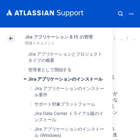
Jira アプリケーション 8.15 の管理
アトラシアン サポート
関連ドキュメント
Jira ア
関連ドキュメント
Jira アプリケーションとプロジェクト
リスナー
タイプの概要
管理者として開始する
リスナーは Jira で固有の機能であり、Jira の拡
Jira アプリケーションのインストール
張を実現する非常に強力な方法です。
Jira アプリケーションのインストー
Jira は、アプリケーションの内部でアクションが
ル要件
発生したときにイベントをトリガーする、完全な
サポート対象プラットフォーム
イベント サブシステムを備えています。たとえ
ば、課題が作成されると
イベン
ISSUE_CREATED
Jira Data Center トライアル版のイ
トがトリガーされます。
ンストール
リスナーは、リスナー インタフェースのいずれ
Jira アプリケーションのインストー
かを実装するクラスです。Jira でイベントが発生
ル (Windows)