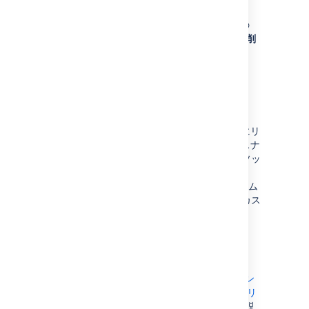
リスナーを削除するには、Jira の管理エリアの
[リスナー] ページにある、対象のリスナーの [
削
除
] リンクをクリックします。
カスタム イベント
Jira では
カスタム イベントを追加
できますが、
この場合はイベントを適切に処理できるようにリ
スナーを更新する必要があります。これはリスナ
ーに
メソッ
customEvent(IssueEvent event)
ドを実装することで可能です。たとえば、
MailListener 実装は、通知プロセス用のカスタム
イベントを渡します。DebugListener はこのカス
タム イベントのトリガーを記録します。
参考資料
チュートリアル － アトラシアンのイベン
ト ライブラリを使用して Jira イベント リ
スナーを作成する
－ ここでは、上記で説