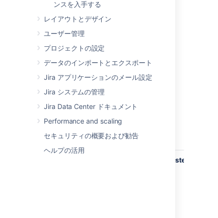
ど
ンスを入手する
主
レイアウトとデザイン
な
ス
ユーザー管理
ー
プロジェクトの設定
プ
パ
データのインポートとエクスポート
ィ
Jira アプリケーションのメール設定
網
し
Jira システムの管理
す
Jira Data Center ドキュメント
API
ド
Performance and scaling
ュ
セキュリティの概要および勧告
ン
ヘルプの活用
com.atlassian.jira.event.issue.
IssueEventListener
課
で
ク
ョ
が
生