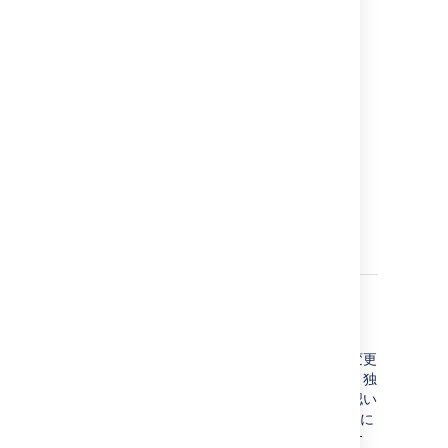
ン
発
す
と
び
さ
る
ス
ー
API
ド
ュ
ン
リスナー例
次の例は、環境に合わせて自由に利用および変更
できます。すべての例のソースが利用可能で、独
自のリスナーを簡単に作成できることをご確認い
ただけます。いずれの例のリスナーも Jira 2.1 に
含まれており、いずれも
UserEventListener