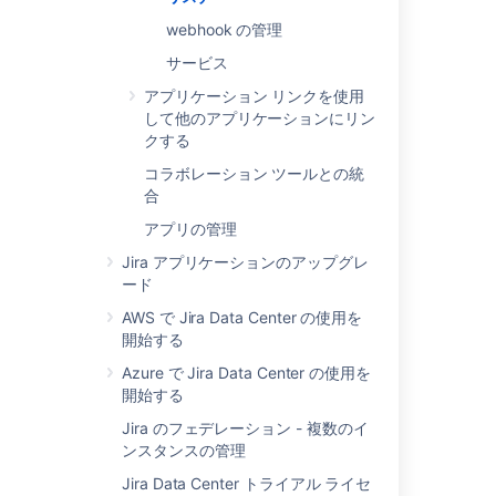
Jir
webhook の管理
リ
ナ
サービス
イ
アプリケーション リンクを使用
タ
して他のアプリケーションにリン
ェ
クする
ス
拡
コラボレーション ツールとの統
す
合
基
アプリの管理
の
ン
Jira アプリケーションのアップグレ
フ
ード
ー
AWS で Jira Data Center の使用を
ス
開始する
一
性
Azure で Jira Data Center の使用を
説
開始する
明
Jira のフェデレーション - 複数のイ
パ
ンスタンスの管理
メ
タ
Jira Data Center トライアル ライセ