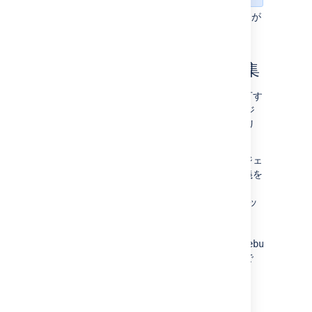
追加
ボタンをクリックすると、リスナーが
上部のリスナー一覧に追加されます。
リスナー プロパティの編集
リスナーがパラメータまたはプロパティを許可す
る場合、Jira の管理エリアの [リスナー] ページ
にある、対象のリスナーの [
編集
] リンクをクリ
ックすることで変更できます。
独自のリスナーを定義する場合、String オブジェ
クトの配列として渡されるパラメータ名の定義を
オーバーロードするメソッド
があります。
メソッ
getAcceptedParams
init
ドは、設定値を含む
を受け取ります
Map
(JavaDoc は現在は使用されていません)。
com.atlassian.jira.event.listeners.DebugParamLi
クラスは 2 つのパラメータでのこれの実行例で
す。
リスナーの削除