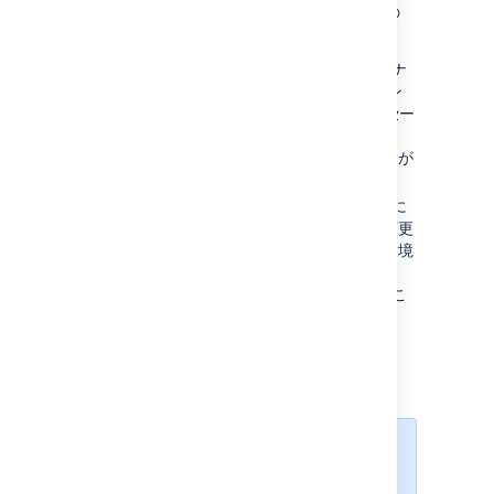
リスナーで実現できるその他の便利なタスクの
例:
SMS または IM 通知を送信する
— リスナ
ーは SMS または インスタント メッセン
ジャー（例、ICQ または AIM）、メッセー
ジを送信する Java ライブラリを介して
様々なイベントの通知を容易に送ることが
できます。
グループ通知
— リスナーは課題の内容に
よって、信頼できるグループに課題の変更
を通知することができます。例えば、環境
に "windows" が含まれている課題は
"windows-開発者" グループに通知するこ
とができます。
リスナーの登録
独自に作成したリスナー クラスの
場合は、リスナー クラスが Jira に