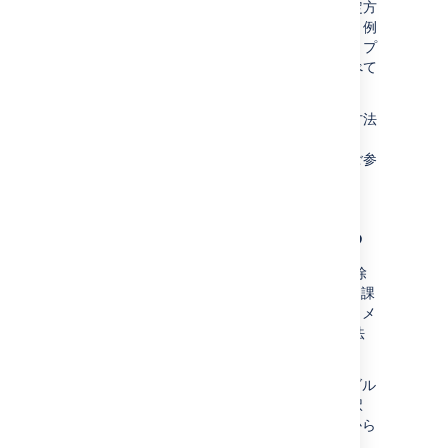
課題をスケジュールする方法は、
チーム
の設定方
法と、
プランの設定方法によって異なります
。例
えば、階層構成、見積単位、カスタム日付は、プ
ランの課題のスケジュールに使用する前にすべて
構成する必要があります。
プランで課題をスケジュールするさまざまな方法
については「
タイムラインで課題をスケジュールする
」をご参
照ください。
プランから課題を削除する
Advanced Roadmaps
でプランから課題を削除
する方法は 2 つあります。1 つ目は、削除する課
題の
チェックボックス
を選択して、[
一括操作
] メ
ニュー > [
プランから削除
] の順に移動する方法
です。
保存されていない課題も、[
変更を確認
] モーダル
を使用して削除できます。削除する課題を選択
し、[
選択した変更を破棄
] を選択してプランから
削除します。