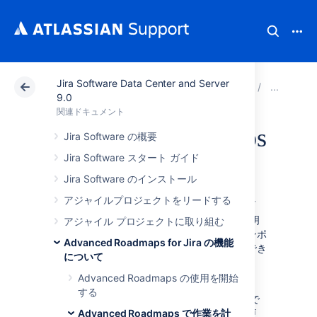
Jira Software Data Center and Server
アトラシアン サポート
関連ドキュメント
Jira Soft
Ad
9.0
関連ドキュメント
Advanced Roadmaps
Jira Software の概要
Jira Software スタート ガイド
の課題
Jira Software のインストール
アジャイルプロジェクトをリードする
課題は、プランのコアとなる構成単位です。「
Advanced Roadmaps のプラン
」ページで説明
アジャイル プロジェクトに取り組む
されているように、
課題ソース
から課題をインポ
Advanced Roadmaps for Jira の機能
ートするか、新しい課題をプランに直接作成でき
について
ます。
その後、課題をプロジェクトに保存しま
す
。
Advanced Roadmaps の使用を開始
する
Advanced Roadmaps
はサンドボックス環境で
す。課題の作成や変更など、ここで行った変更
Advanced Roadmaps で作業を計