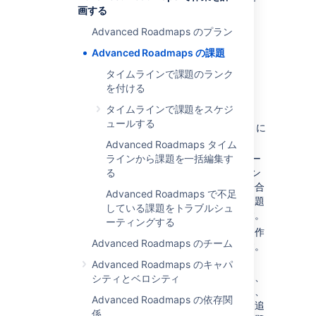
は、
Advanced Roadmaps
画する
に
Jira への変更を保存
するよう指示しない限り、
Advanced Roadmaps のプラン
Jira Software
データ
には
影響
しません。
Advanced Roadmaps の課題
タイムラインで課題のランク
新しい課題を作成する
を付ける
新しい課題を作成するには:
タイムラインで課題をスケジ
ュールする
[
スコープ
] 列の上にある [
+ 課題を作成
] に
移動します。
Advanced Roadmaps タイム
作成する
ラインから課題を一括編集す
課題のタイプ
(エピック、ストー
リー、サブタスク) を選択します。プラン
る
に複数のプロジェクトが含まれている場合
Advanced Roadmaps で不足
は、ドロップダウンを使用して新しい課題
している課題をトラブルシュ
を割り当てるプロジェクトを選択します。
ーティングする
新しい課題に名前を付けて、エピックを作
Advanced Roadmaps のチーム
成する場合はプロジェクトを選択します。
チェックマーク
を選択して保存します。
Advanced Roadmaps のキャパ
タイムラインに表示されるフィールドに、
シティとベロシティ
担当者
、
チーム
、
見積もり
、
スプリント
、
Advanced Roadmaps の依存関
リリース
、
日付
など、課題の他の詳細を追
係