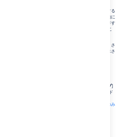
行います。
この方法を使用してエピックをプランに挿入する
と、対応するプロジェクトにエピックが自動的に
配置されます。
チェックマーク
を選択して保存す
る前に
、ドロップダウン メニューを使用してこ
れを変更できます。
子課題を作成すると、親チケットの下にネストさ
れ、
スプリント
、
リリース
、
チーム
の値が継承さ
れます。
課題を親にリンクする
2 つ
の課題間の関係を作成するには、[
スコープ
]
セクションで、子を親課題にドラッグ アンド ド
ロップします。課題は、
プランに設定した階層レベル
に対応する親にのみ
リンクできます
。
課題のスケジュール