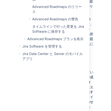
加します。課題に指定できる詳細は、課題
ソース
とプランの構成方法
によって異なり
Advanced Roadmaps のリリー
ます。
ス
Advanced Roadmaps
Advanced Roadmaps の警告
では、現在
ご利用の
プロ
ジェクトの最下部に新しい課題が配置されます。
タイムラインで行った変更を Jira
子レベルの課題 (ストーリーやサブタスクなど)
Software に保存する
を作成した場合は、タイムラインの下部にある折
りたたみ可能な
Advanced Roadmaps プランを表示
親見出しのない x 課題
の下に、
親
タスクにリンクされる
まで表示されます。これに
Jira Software を管理する
ついては次で説明します。
Jira Data Center と Server のモバイル
アプリ
新しい課題を挿入する
または、新しい課題を追加する場所がわかってい
る場合は、別の課題に関連する新しい課題の作成
場所を
Advanced Roadmaps
に対して指定でき
ます。これは、プロジェクト内の特定の場所にエ
ピックを挿入したり、親タスクから詳細を継承す
る子課題を作成したりする場合に便利です。
タイ
ムラインで追加先となる課題にカーソルを合わせ
て
メニューを選び、上記と同じステップを