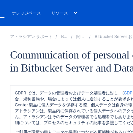
ト
ナレッジベース
リソース
アトラシアン サポート
Bitbucket 9.3
関連ドキュメント
Bitbucket Server および Data Center 製品向け GDP
Communication of personal 
in Bitbucket Server and Dat
GDPR では、データの管理者およびデータ処理者に対し、(
GD
合、規制当局や、場合によっては個人に通知することが要求されていま
Center 製品に個人データを保存する際、個人データは自身
アトラシアンは、製品内に保存されている個人データへのアク
ん。アトラシアンはそのデータの管理者でも処理者でもありま
細については、プロセスのセキュリティの記事を参照してくだ
ご利用の環境の個人データの侵害につながる可能性があるバグ