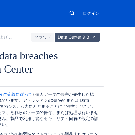
ログイン
R サポート ガイド
クラウド
Data Center 9.3
data breaches
a Center
関
連
PR の定義に従って
) 個人データの侵害が発生した場
コ
す。アトラシアンのServer または Data
ン
の環境のシステム内にとどまることにご注意ください。
テ
セス、それらのデータの保存、または処理は行いませ
ン
せん。製品で利用可能なセキュリティ固有の設定の詳
ツ
さい。
Transfers
やその他の脆弱性がアトラシアンの製品またはプラグ