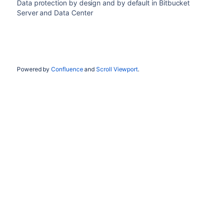
Data protection by design and by default in Bitbucket
Server and Data Center
Powered by
Confluence
and
Scroll Viewport
.