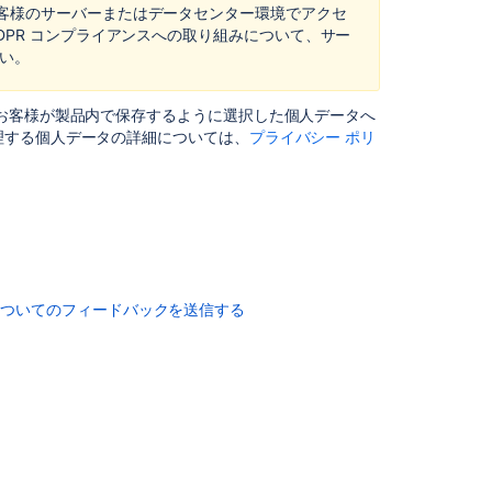
客様のサーバーまたはデータセンター環境でアクセ
Center
DPR コンプライアンスへの取り組みについて、サー
い。
Right
to
object
お客様が製品内で保存するように選択した個人データへ
in Bitbucket
理する個人データの詳細については、
プライバシー ポリ
Server
and
Data
Center
Right
to
restriction
についてのフィードバックを送信する
of
processing in B
Server
and
Data
Center
Right
to