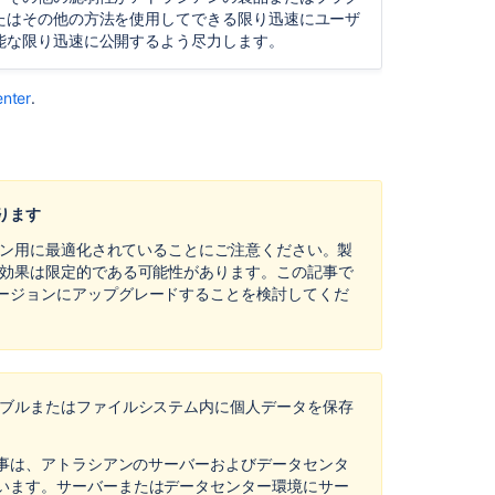
of
たはその他の方法を使用してできる限り迅速にユーザ
personal
能な限り迅速に公開するよう尽力します。
data
to
enter
.
third
countries
or
international
organisations
in Bitbucket
ります
Server
ジョン用に最適化されていることにご注意ください。製
and
の効果は限定的である可能性があります。この記事で
Data
ージョンにアップグレードすることを検討してくだ
Center
Records
of
processing
ーブルまたはファイルシステム内に個人データを保存
activities
in Bitbucket
Server
記事は、アトラシアンのサーバーおよびデータセンタ
and
います。サーバーまたはデータセンター環境にサー
Data