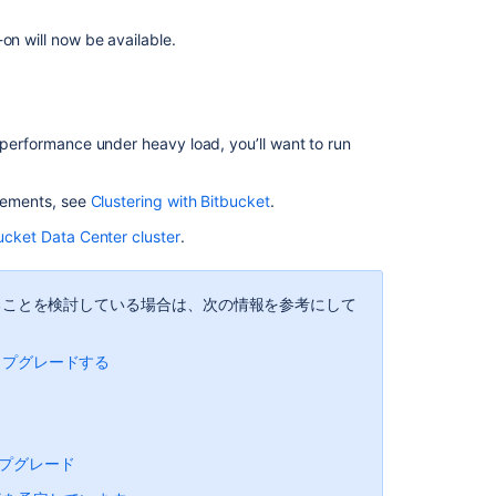
Bitbucket
from
on will now be available.
an
archive
file
Bitbucket
d performance under heavy load, you’ll want to run
Server
5.14
release
irements, see
Clustering with Bitbucket
.
notes
ucket Data Center cluster
.
Bitbucket
Data
移行することを検討している場合は、次の情報を参考にして
Center
and
Server
r にアップグレードする
7.21
Long
Term
Support
Release
のアップグレード
Change