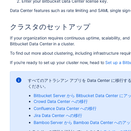
Enter your Bitbucket Data Center license key.
Data Center features such as rate limiting and SAML single sign-
クラスタのセットアップ
If your organization requires continuous uptime, scalability, an
Bitbucket Data Center in a cluster.
To find out more about clustering, including infrastructure requ
If you’re ready to set up your cluster now, head to
Set up a Bitb
すべてのアトラシアン アプリを Data Center に
ください。
Bitbucket Server から Bitbucket Data Cente
Crowd Data Center への移行
Confluence Data Center への移行
Jira Data Center への移行
Bamboo Server から Bamboo Data Center へ