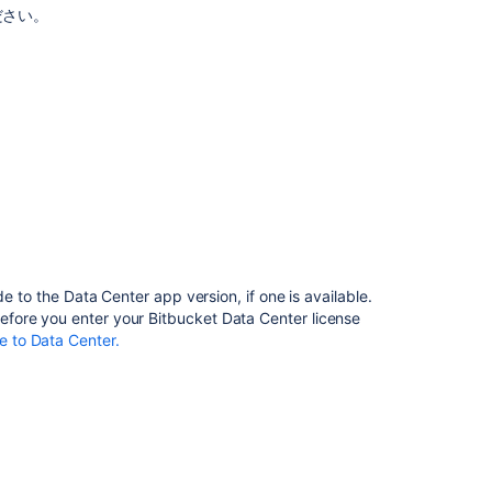
from
ださい。
Bitbucket
Server
ucket you have: Server or Data Center.
Bitbucket will
to
y, and automatically unlock any license-specific
Bitbucket
tabase, Java, and operating systems you'll be able
Data
Center
容を拡張します。Data Center に移行した後もチ
you will need a Data Center license. You can either
要です。Data Center に切り替える際に、アプ
e for 30 days
. When your 30-day trial finishes, you’ll
Migrating
れに切り替える必要があります。
y on using Bitbucket Data Center without losing any
Bitbucket
 Center license
or create an evaluation license
 Data Center is not for you, you can easily revert to
評価する
」を参照してください。
Data
Center
、OS、Javaを使用する。
to
ション リンク
がある場合、OAuth 認証を使用している
another
e to the Data Center app version, if one is available.
 products will reach
the end of support
.
server
fore you enter your Bitbucket Data Center license
 requirements, like setting up a shared home directory
 to Data Center.
Set up your cluster’.
Bitbucket
Data
Center
upgrade
guide
Upgrade