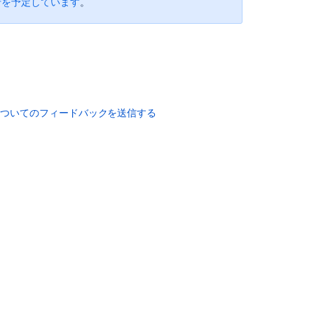
行を予定しています
。
Log
Upgrade
Bitbucket
Data
Center
with
zero
についてのフィードバックを送信する
downtime
Bitbucket
Server
7.6
release
notes
Downgrade
Bitbucket
when
upgrading
with
Server
license