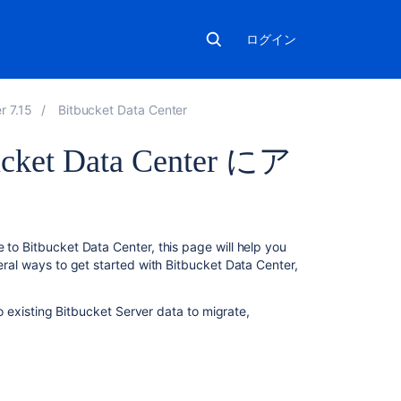
ログイン
r 7.15
Bitbucket Data Center
ucket Data Center にア
関
 to Bitbucket Data Center, this page will help you
連
veral ways to get started with Bitbucket Data Center,
コ
ン
 no existing Bitbucket Server data to migrate,
テ
ン
ツ
Upgrade