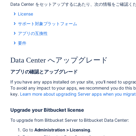
Data Center をセットアップするにあたり、次の情報をご確認く
License
It’s your Bitbucket license that determines the type of Bitb
サポート対象プラットフォーム
auto-detect the license type when you enter your license ke
See our
Supported platforms
page for information on the da
features.
アプリの互換性
to use.
アプリは、アトラシアン アプリケーションでチームが実現できる内
To upgrade from Bitbucket Server to Bitbucket Data Center, 
要件
ームで引き続きアプリを使用できるかどうかを確認しておくことが重
purchase a full Data Center license
or
get a free trial licens
To use Bitbucket Data Center, you must:
リの Data Center 互換バージョンが利用可能な場合はそ
have the option to purchase a Data Center license and carr
Data Center へアップグレード
Have a Data Center license (you can
purchase a Data
data you’ve created during the trial. If you decide Bitbucket
詳細については、「
Data Center への移行に向けてアプリを
at
my.atlassian.com
)
your existing Server license.
アプリの確認とアップグレード
サポート対象
となっているバージョンの外部データベース
他のアトラシアン製品 (Confluence 等) への
アプリケー
If you have any apps installed on your site, you'll need to upgrad
Note that as of February 15, 2024 PT, your Server
To avoid any impact to your apps, we recommend you do this be
To run Bitbucket in a cluster, you’ll need to meet additional
key.
Learn more about upgrading Server apps when you migrate
or load balancer. You can learn more about it after going to ‘
Upgrade your Bitbucket license
To upgrade from Bitbucket Server to Bitbucket Data Center:
Go to
Administration > Licensing
.