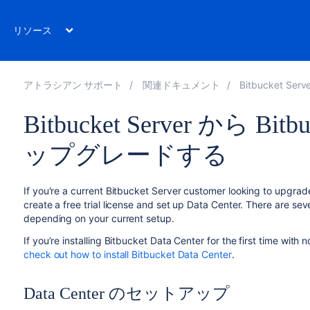
リソース
アトラシアン サポート
関連ドキュメント
Bitbucket Serve
Bitbucket Server から Bitb
ップグレードする
If you're a current Bitbucket Server customer looking to upgrade
create a free trial license and set up Data Center. There are se
depending on your current setup.
If you’re installing Bitbucket Data Center for the first time with
check out how to install Bitbucket Data Center
.
Data Center のセットアップ