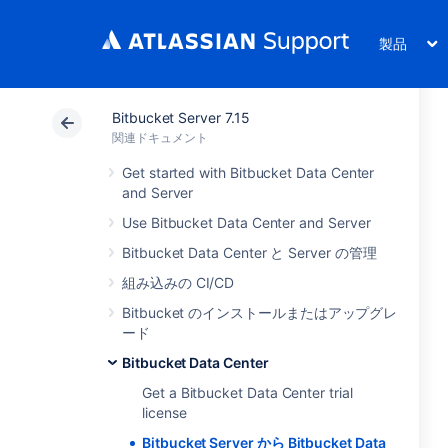
製品
Bitbucket Server 7.15
関連ドキュメント
Get started with Bitbucket Data Center
and Server
Use Bitbucket Data Center and Server
Bitbucket Data Center と Server の管理
組み込みの CI/CD
Bitbucket のインストールまたはアップグレ
ード
Bitbucket Data Center
Get a Bitbucket Data Center trial
license
Bitbucket Server から Bitbucket Data