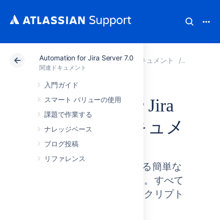
Automation for Jira Server 7.0
アトラシアン サポート
関連ドキュメント
Automation
関連ドキュメント
入門ガイド
スマート バリューの使用
Automation for Jira
課題で作業する
Server 7.0 ドキュメ
ナレッジベース
ント
ブログ投稿
リファレンス
Jira を自動化して拡張する簡単な
方法について説明します。すべて
の機能を利用可能で、スクリプト
不要です。