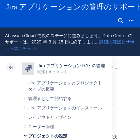
Jira アプリケーションの管理のサポー
Atlassian Cloud で次のステージに進みましょう。Data Center の
サポートは、2029 年 3 月 28 日に終了します。
詳細の確認とサポ
ートはこちら ->
Jira アプリケーション 9.17 の管理
アトラシアン サポート
Jira アプリケーション 9.17 の管
関連ドキュメント
ビルトイン
関連ドキュメント
クラウド
Data Center 9.17
Jira アプリケーションとプロジェクト
タイプの概要
解決フィールド値
管理者として開始する
Jira アプリケーションのインストール
を定義する
レイアウトとデザイン
ユーザー管理
解決状況は、課題がクローズした方法を示しま
プロジェクトの設定
す。Jira アプリケーションには既定の一連の解決