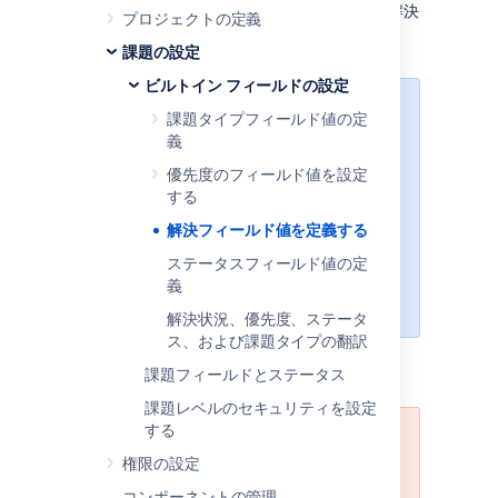
状況が付属していますが、次のように独自の解決
プロジェクトの定義
状況を追加できます。
課題の設定
ビルトイン フィールドの設定
次のすべての手順を
課題タイプフィールド値の定
義
行うには、
Jira 管理
優先度のフィールド値を設定
者
グローバル権
する
限
を持つユーザー
解決フィールド値を定義する
としてログインする
ステータスフィールド値の定
義
必要があります。
解決状況、優先度、ステータ
ス、および課題タイプの翻訳
新しい解決策の定義
課題フィールドとステータス
課題レベルのセキュリティを設定
する
"未解決" / "なし" という名前の解決
権限の設定
状況を作成しないでください
コンポーネントの管理