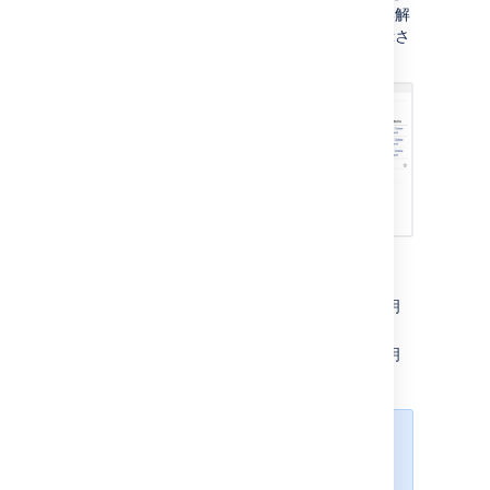
選択すると、既存の解決状況と、新しい解
決状況を追加するためのフォームが表示さ
れます。
ページの下部にある
新しい解決策の追
加
フォームで、次の詳細を入力します。
名前
— 新しい解決策をうまく説明
する短いフレーズを入力します。
説明
— この解決策を使う状況説明
を1、2行入力します。
"
解決状況の表示
" ページでは、解決
状況の編集、削除、初期設定として
設定を実行できるほか、課題を解決