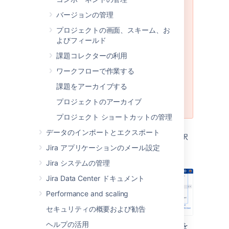
解決状況フィールドが設定されてい
る課題は、Jira アプリケーションで
バージョンの管理
は "解決済み" として処理されま
プロジェクトの画面、スキーム、お
す。課題に解決状況が設定されてい
よびフィールド
ない場合、課題ナビゲーターに "未
解決" と表示されます。そのた
課題コレクターの利用
め、"未解決" / "なし" という名前の
ワークフローで作業する
解決状況を追加してそれを課題に設
定すると、その課題が未解決のよう
課題をアーカイブする
に表示されてしまいます。これは混
プロジェクトのアーカイブ
乱を招くため、推奨されません
。
プロジェクト ショートカットの管理
データのインポートとエクスポート
画面右上で [
管理
] > [
課題
] の順に選択
します。
Jira アプリケーションのメール設定
Jira システムの管理
Jira Data Center ドキュメント
Performance and scaling
セキュリティの概要および勧告
ヘルプの活用
課題属性
(左側のパネル) で [
解決状況
] を