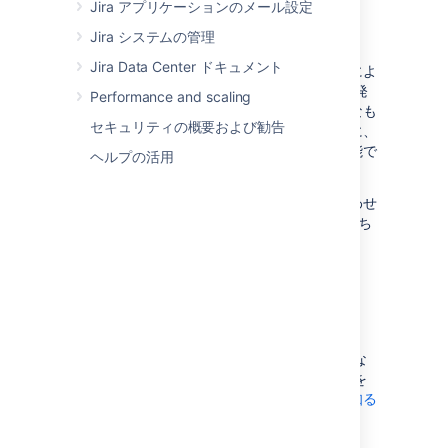
Jira アプリケーションのメール設定
Jira システムの管理
Jira Data Center ドキュメント
フィールドや画面、スキームのカスタマイズによ
り、JIRA アプリケーションの機能を最大限に発
Performance and scaling
揮させ、ユーザーの作業を効率的かつ効果的なも
セキュリティの概要および勧告
のにできます。また、課題が更新されたときに、
ユーザーに通知する通知スキームの設定が可能で
ヘルプの活用
す。
本セクションの以下のページは、ニーズに合わせ
て JIRA を設定し、カスタマイズするのに役立ち
ます。
カスタムフィールドを追加する
カスタム フィールドの動作や、各課題に必要な
情報を確実に得るためにカスタム フィールドを
課題に追加する方法について、
もっと詳しく知る