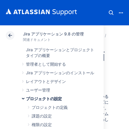
Jira アプリケーション 9.8 の管理
アトラシアン サポート
関連ドキュメント
Jira ア
プロジ
関連ドキュメント
Jira アプリケーションとプロジェクト
プロジェクトの画
タイプの概要
管理者として開始する
面、スキーム、お
Jira アプリケーションのインストール
よびフィールド
レイアウトとデザイン
ユーザー管理
各課題の情報は、その課題に関連付けられている
プロジェクトの設定
フィールドに保持されています。組織のニーズに
プロジェクトの定義
合わせて、これらのフィールドを調整できます。
下の図は、これらのフィールドが画面やスキーム
課題の設定
を経由して、課題とどう​​関連しているかを表わし
権限の設定
たものです。