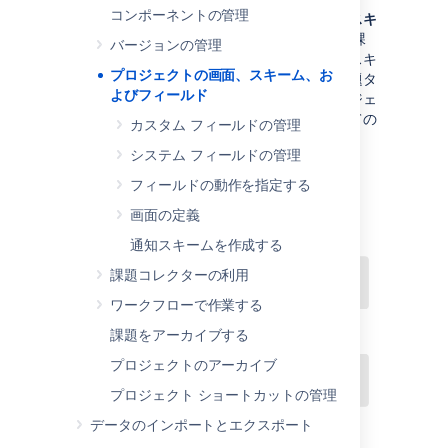
コンポーネントの管理
ユーザーは
画面
で課題を表示し、画面は
画面スキ
ーム
によって (課題の作成や編集など) 特定の課
バージョンの管理
題操作にマッピングされます。次いで、画面スキ
プロジェクトの画面、スキーム、お
ームは
課題タイプ画面スキーム
によって、課題タ
よびフィールド
イプにマッピングされます。この設定がプロジェ
クトに関連付けられ、プロジェクト内のすべての
カスタム フィールドの管理
課題に適用可能となります。
システム フィールドの管理
フィールドの動作を指定する
画面の定義
通知スキームを作成する
課題コレクターの利用
ワークフローで作業する
課題をアーカイブする
プロジェクトのアーカイブ
プロジェクト ショートカットの管理
データのインポートとエクスポート