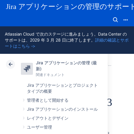
Jira アプリケーションの管理のサポー
Atlassian Cloud で次のステージに進みましょう。Data Center の
サポートは、2029 年 3 月 28 日に終了します。
詳細の確認とサポ
ートはこちら ->
Jira アプリケーションの管理 (最
アトラシアン サポート
Jira アプリケーション 11.3 の管理
関連ドキュメント
新)
関連ドキュメント
クラウド
Data Center 11.3
Jira アプリケーションとプロジェクト
タイプの概要
Jira Data Center 11.3
管理者として開始する
Jira アプリケーションのインストール
アプリを管理する
レイアウトとデザイン
Jira Software と Jira Service
ユーザー管理